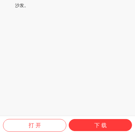
沙发。
打 开
下 载