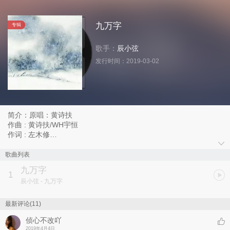
九万字
专辑
歌手：
辰小弦
发行时间：
2019-03-02
简介：原唱：黄诗扶
作曲 : 黄诗扶/WH宇恒
作词 : 左木修
编曲：李大白
翻唱：辰小弦
歌曲列表
九万字
1
辰小弦
- 九万字
最新评论(11)
侦心不改吖
2019年4月4日