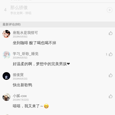
那么骄傲
4
李欣龙啊
- 弹唱
最新评论(88)
座瓶水是我惜可
2019年9月9日
坐到咖啡 酸了喝也喝不掉
学习_听歌_睡觉
1
2019年8月5日
好温柔的啊，梦想中的完美男孩❤
後後寶
2019年8月2日
快出新歌鸭
小腻-cxx
2019年7月22日
嘻嘻，我又来了～