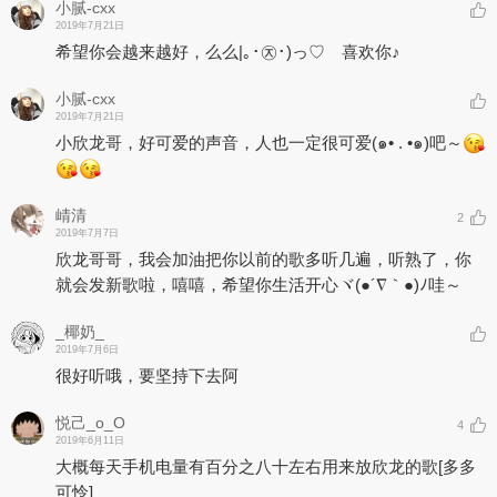
小腻-cxx
2019年7月21日
希望你会越来越好，么么|｡･㉨･)っ♡ 喜欢你♪
小腻-cxx
2019年7月21日
小欣龙哥，好可爱的声音，人也一定很可爱(๑• . •๑)吧～
崝清
2
2019年7月7日
欣龙哥哥，我会加油把你以前的歌多听几遍，听熟了，你
就会发新歌啦，嘻嘻，希望你生活开心ヾ(●´∇｀●)ﾉ哇～
_椰奶_
2019年7月6日
很好听哦，要坚持下去阿
悦己_o_O
4
2019年6月11日
大概每天手机电量有百分之八十左右用来放欣龙的歌
[多多
可怜]