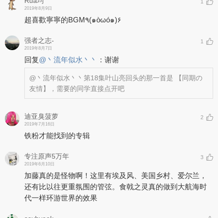
Rua均
1
2019年8月9日
超喜歡寧寧的BGM٩(๑òωó๑)۶
强者之志-
1
2019年8月7日
回复
@
丶流年似水丶丶
：
谢谢
@丶流年似水丶丶
第18集叶山亮回头的那一首是 【同期の
友情】，需要的同学直接点开吧
迪亚臭菠萝
2
2019年7月16日
铁粉才能找到的专辑
专注原声5万年
3
2019年6月10日
加藤真的是怪物啊！这里有埃及风、美国乡村、爱尔兰，
还有比以往更重氛围的管弦。食戟之灵真的做到大航海时
代一样环游世界的效果