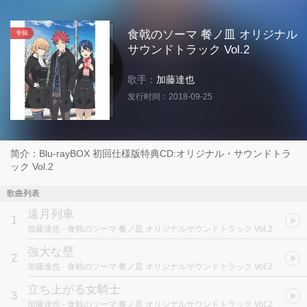
食戟のソーマ 餐ノ皿 オリジナル
专辑
サウンドトラック Vol.2
歌手：
加藤達也
发行时间：
2018-09-25
简介：Blu-rayBOX 初回仕様版特典CD:オリジナル・サウンドトラ
ック Vol.2
歌曲列表
遠月列車
1
加藤達也
- 食戟のソーマ 餐ノ皿 オリジナルサウンドトラック Vol.2
強大な壁
2
加藤達也
- 食戟のソーマ 餐ノ皿 オリジナルサウンドトラック Vol.2
立ち上がる女騎士
3
加藤達也
- 食戟のソーマ 餐ノ皿 オリジナルサウンドトラック Vol.2