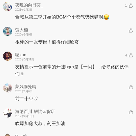
夜晚的向日葵_
1
2021年1月3日
食戟从第三季开始的BGM个个都气势磅礴啊
贺大楠
2020年9月9日
很棒的一张专辑！值得仔细欣赏
聰kun
4
2020年5月31日
友情提示一色前辈的开挂bgm是【一闪】，给寻路的伙伴
们☺️
蒙残雨笼晴
2020年1月6日
前二十♡♡
海纳百川-解忧杂货店
2019年9月13日
吹爆加藤大叔，药王加油