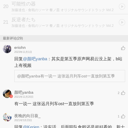
可能性の器
20
加藤達也
- 食戟のソーマ 餐ノ皿 オリジナルサウンドトラック Vol.2
反逆者たち
21
加藤達也
- 食戟のソーマ 餐ノ皿 オリジナルサウンドトラック Vol.2
最新评论(29)
eriohn
2023年11月1日
回复
@
颜吧yanba
：
其实是第五季原声网易云没上架，b站
上有视频
@颜吧yanba
有一说一 这张远月列车ost一直放到第五季
颜吧yanba
2
2021年11月20日
有一说一 这张远月列车ost一直放到第五季
夜晚的向日葵_
1
2021年5月23日
回复
@
Kerien
：
说实话，后面联队食戟还是超好看的，新十