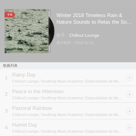
Winter 2018 Timeless Rain &
专辑
Nature Sounds to Relax the Soul
(Loop)
歌手：
Chillout Lounge
发行时间：
2018-12-11
歌曲列表
Rainy Day
1
Chillout Lounge / Soothing Music Academy / Especialistas de Musica para Dormir
Peace in the Afternoon
2
Chillout Lounge / Soothing Music Academy / Especialistas de Musica para Dormir
Pastoral Rainbow
3
Chillout Lounge / Soothing Music Academy / Especialistas de Musica para Dormir
Humid Day
4
Chillout Lounge / Soothing Music Academy / Especialistas de Musica para Dormir