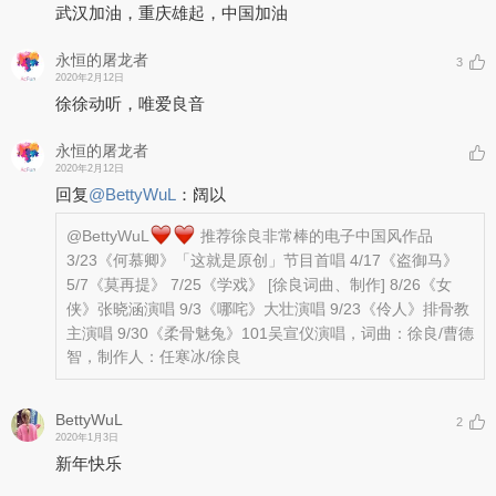
武汉加油，重庆雄起，中国加油
永恒的屠龙者
3
2020年2月12日
徐徐动听，唯爱良音
永恒的屠龙者
2020年2月12日
回复
@
BettyWuL
：
阔以
@BettyWuL
推荐徐良非常棒的电子中国风作品
3/23《何慕卿》「这就是原创」节目首唱 4/17《盗御马》
5/7《莫再提》 7/25《学戏》 [徐良词曲、制作] 8/26《女
侠》张晓涵演唱 9/3《哪咤》大壮演唱 9/23《伶人》排骨教
主演唱 9/30《柔骨魅兔》101吴宣仪演唱，词曲：徐良/曹德
智，制作人：任寒冰/徐良
BettyWuL
2
2020年1月3日
新年快乐