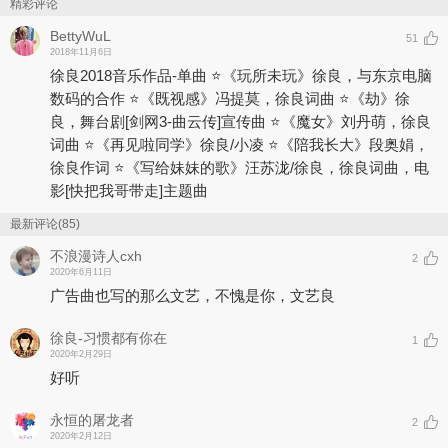
从伴随我们成长的随身听、反恐精英、VCD、粤语电影、浩南、山
精彩评论
鸡……一直唱到智能手表、吃鸡、VR眼镜、降噪耳机这些当代的爆
BettyWuL
51
款商品，徐良对数码产品在生活中的变化观察细微，并写进了《玩所
2018年11月6日
未玩》这首歌。正是这些一代又一代不断推陈出新的数码产品，丰富
徐良2018音乐作品-单曲 ⭐《玩所未玩》徐良，与东京电脑
了我们的娱乐生活，也凝练了我们宝贵的人生记忆，每个时代总有你
数码的合作 ⭐《既视感》冯提莫，徐良词曲 ⭐《劫》徐
玩所未玩的数码新品，你会和徐良一起放肆开玩吗？
良，舞台剧[剑网3-曲云传]宣传曲 ⭐《魔女》刘丹萌，徐良
词曲 ⭐《再见啦同学》徐良/小凌 ⭐《陪我长大》段奥娟，
徐良作词 ⭐《写给妹妹的歌》汪苏泷/徐良，徐良词曲，电
影
[快把我哥带走]
主题曲
最新评论(85)
不浪漫诗人cxh
2
2020年6月11日
广告曲也写的那么文艺，不愧是你，文艺良
徐良-习惯都有你在
1
2020年2月29日
好听
永恒的屠龙者
2
2020年2月12日