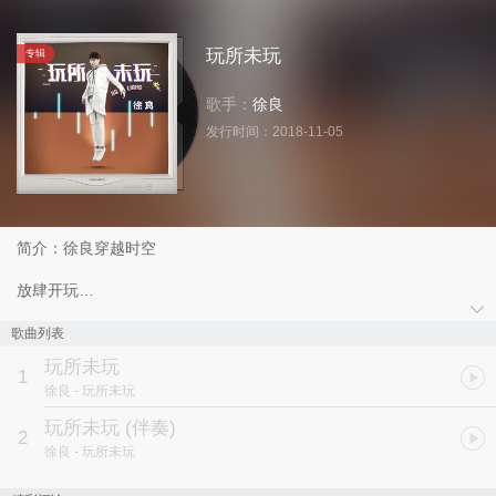
玩所未玩
专辑
歌手：
徐良
发行时间：
2018-11-05
简介：徐良穿越时空
放肆开玩
全新单曲 玩所未玩
歌曲列表
玩所未玩
全能唱作歌手徐良为11.11京东电脑数码创作了主题曲《玩所未
1
徐良
- 玩所未玩
玩》，诙谐又热血的摇滚风格，装载了80、90后们满满的年少回
忆。
玩所未玩 (伴奏)
2
徐良
- 玩所未玩