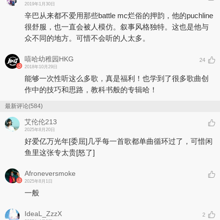
2019年1月30日
辛巴从来都不爱用那些battle mc烂俗的押韵，他的puchline
很舒服，也一直会被人模仿。叙事风格独特。这也是他与
众不同的地方。可惜不会听的人太多。
嘻哈幼稚园HKG
24
2018年10月29日
能够一次性听这么多歌，真是福利！也学到了很多歌曲创
作中的技巧和思路，教科书般的专辑哈！
最新评论(584)
艾伦伦213
2025年8月20日
好爱亿万光年
[委屈]
几乎每一首歌都单曲循环过了，可惜闲
鱼里这张专太贵
[怒了]
Afroneversmoke
2025年8月1日
一般
IdeaL_ZzzX
2