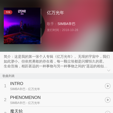
亿万光年
专辑
歌手：
SIMBA辛巴
发行时间：
2018-10-28
简介：这是我的第一张个人专辑《亿万光年》。无垠的宇宙中，我们
如此渺小。但依然勇敢的存在着，每一颗尘埃都是闪耀恒久的星。
生命浩瀚，相距甚远的一种事物与另一种事物之间的“遥远的相似性”
是最打动人心的。
当听到我们共同经历过的时代，看到我们共同相处的世界，从而产生
歌曲列表
连接，从而开始思考。
INTRO
就让我与你一起探索这里的星光与微尘。
1
SIMBA辛巴
- 亿万光年
PHENOMENON
2
SIMBA辛巴
- 亿万光年
魔天轮