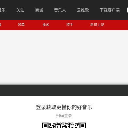
音乐
关注
商城
音乐人
云推歌
下载客户端
榜
歌单
播客
歌手
新碟上架
登录获取更懂你的好音乐
扫码登录