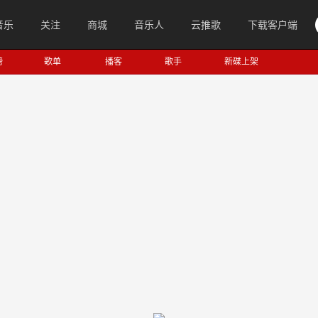
音乐
关注
商城
音乐人
云推歌
下载客户端
榜
歌单
播客
歌手
新碟上架