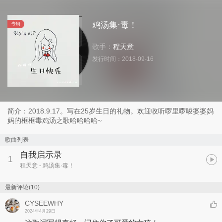
鸡汤集·毒！
专辑
歌手：
程天意
发行时间：
2018-09-16
简介：2018.9.17。写在25岁生日的礼物。欢迎收听啰里啰唆婆婆妈
妈的框框毒鸡汤之歌哈哈哈哈~
歌曲列表
自我启示录
1
程天意
- 鸡汤集·毒！
最新评论(10)
CYSEEWHY
2024年4月29日