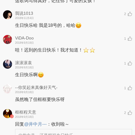
这歌词写得真好，记住你了可爱的女孩！
我说1013
2
2018年11月4日
生日快乐哈 我是18号的，哈哈
ViDA-Doo
1
2018年9月19日
哇！迟到的生日快乐！我才知道！
滚滚滚袁
1
2018年9月18日
生日快乐啊
--你笑起来真像好天气-
1
2018年9月18日
虽然晚了但框框要快乐呀
框框程天意
2
2018年9月18日
回复
@
井中月---
：
收到啦～