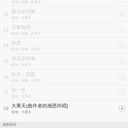
程池 / 高颖
- 大乘天
极乐的召唤
12
程池
- 大乘天
往事随风
13
程池 / 高颖
- 大乘天
如梦
14
程池 / 高颖
- 大乘天
莲花的呼唤
15
程池
- 大乘天
红尘一双眼
16
程池 / 高颖
- 大乘天
取一念
17
程池
- 大乘天
大乘天(曲作者的感恩吟唱)
18
程池
- 大乘天
精彩评论