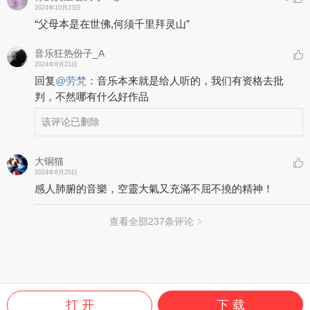
2024年10月23日
“父母本是在世佛,何须千里拜灵山”
音乐狂热份子_A
2024年8月21日
回复
@
劳梵
：
音乐本来就是给人听的，我们有资格去批
判，不然哪有什么好作品
该评论已删除
大铜猫
2024年6月25日
感人肺腑的音樂，空靈大氣又充滿不屈不撓的精神！
查看全部
237
条评论
打 开
下 载