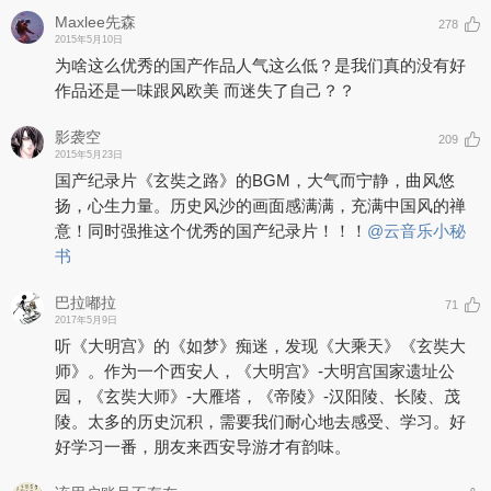
Maxlee先森
278
2015年5月10日
为啥这么优秀的国产作品人气这么低？是我们真的没有好
作品还是一味跟风欧美 而迷失了自己？？
影袭空
209
2015年5月23日
国产纪录片《玄奘之路》的BGM，大气而宁静，曲风悠
扬，心生力量。历史风沙的画面感满满，充满中国风的禅
意！同时强推这个优秀的国产纪录片！！！
@云音乐小秘
书
巴拉嘟拉
71
2017年5月9日
听《大明宫》的《如梦》痴迷，发现《大乘天》《玄奘大
师》。作为一个西安人，《大明宫》-大明宫国家遗址公
园，《玄奘大师》-大雁塔，《帝陵》-汉阳陵、长陵、茂
陵。太多的历史沉积，需要我们耐心地去感受、学习。好
好学习一番，朋友来西安导游才有韵味。