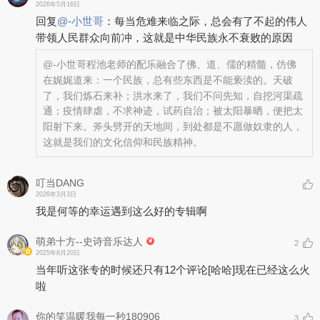
2026年5月16日
回复
@
-小世哥
：
每当危难来临之际，总会有了不起的伟人
带领人民群众向前冲，这就是中华民族永不衰败的原因
@-小世哥
程池老师的配乐融合了佛、道、儒的精髓，仿佛
在娓娓道来：一个民族，总有些东西是不能亵渎的。天破
了，我们炼石来补；洪水来了，我们不问先知，自挖河渠疏
通；疫情肆虐，不求神迹，试药自治；被太阳暴晒，便把太
阳射下来。斧头劈开的天地间，到处都是不愿做奴隶的人，
这就是我们的文化信仰和民族精神。
叮当DANG
2026年3月3日
我是何等的幸运遇到这么好的专辑啊
萌弟十方--史诗音乐达人
2
2025年8月20日
当年听这张专的时候还只有12个评论
[哈哈]
现在已经这么火
啦
你的笑温暖我每一秒180906
3