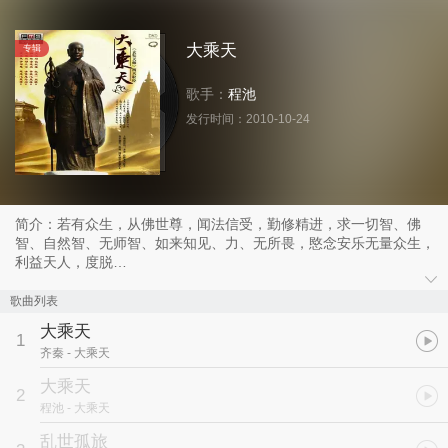
大乘天
专辑
歌手：
程池
发行时间：
2010-10-24
简介：若有众生，从佛世尊，闻法信受，勤修精进，求一切智、佛
智、自然智、无师智、如来知见、力、无所畏，愍念安乐无量众生，
利益天人，度脱
歌曲列表
一切，是名大乘。
大乘天
大乘天的称呼是对玄奘法师无上的尊崇。是福德智慧圆满的意思，无
1
齐秦
- 大乘天
上的正等正觉，没有比佛的境界再高的。
大乘天
2
程池
- 大乘天
乱世孤旅