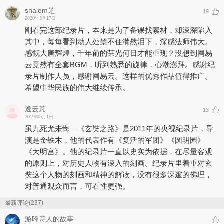
shalom芝
19
2020年3月17日
刚看完这部纪录片，本来是为了备课找素材，却深深陷入
其中，每每看到动人处禁不住潸然泪下，深感法师伟大。
感慨大唐辉煌，千年前的荣光何日才能重现？没想到网易
云竟然有全套BGM，听到熟悉的旋律，心潮澎拜。感谢纪
录片制作人员，感谢网易云。这样的优秀作品值得推广。
希望中华民族的伟大继续传承。
逸云芃
13
2019年5月1日
虽九死尤未悔—《玄奘之路》是2011年的央视纪录片，导
演是金铁木，他的代表作有《复活的军团》《圆明园》
《大明宫》。他的纪录片一直以史实为依据，在尽量客观
的原则上，对历史人物有深入的刻画。纪录片里着重对玄
奘这个人物的刻画和精神的解读，没有很多深邃的佛理，
对普通观众而言，可看性更强。
最新评论(237)
游吟诗人的故事