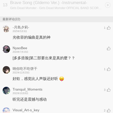
Brave Song (Gldemo Ver.) -Instrumental-
13
Girls Dead Monster
- Girls Dead Monster OFFICIAL BAND SCORE Keep The Beats!
最新评论(22)
-月島夕莉-
1
2025年5月3日
光收容的编曲是真的神
NyaoBee
2024年7月15日
[多多捂脸]
第二部要出來是真的麼？？
呐你吃不吃饼干
1
2022年12月23日
好欸，感觉比人声版还好听
Tranquil_Moments
3
2022年10月8日
听完还是震撼与感动
Visual_Art-s_key
2