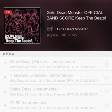
Girls Dead Monster OFFICIAL
专辑
BAND SCORE Keep The Beats!
歌手：
Girls Dead Monster
发行时间：
2010-07-27
歌曲列表
Crow Song (Yui ver.) -Instrumental-
1
Girls Dead Monster
- Girls Dead Monster OFFICIAL BAND SCORE Keep The Beats!
Thousand Enemies -Instrumental-
2
Girls Dead Monster
- Girls Dead Monster OFFICIAL BAND SCORE Keep The Beats!
Shine Days -Instrumental-
3
Girls Dead Monster
- Girls Dead Monster OFFICIAL BAND SCORE Keep The Beats!
23:50 -Instrumental-
4
Girls Dead Monster
- Girls Dead Monster OFFICIAL BAND SCORE Keep The Beats!