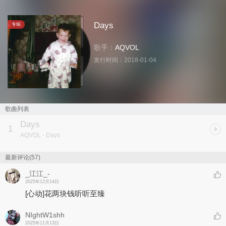
Days
专辑
歌手：
AQVOL
发行时间：
2018-01-04
歌曲列表
Days
1
AQVOL
- Days
最新评论(57)
_江江_-
2025年12月14日
[心动]
花两块钱听听至臻
NIghtW1shh
2025年11月13日