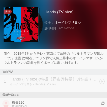
Hands (TV size)
专辑
歌手：
オーイシマサヨシ
发行时间：
2018-07-06
简介：2018年7月からテレビ東京にて放映の『ウルトラマンR/B(ル
ーブ)』主題歌!現在アニソン界で人気上昇中のオーイシマサヨシが
ウルトラマンの新曲を熱くポップに歌い上げます。
歌曲列表
Hands (TV size)
(特摄《罗布奥特曼》片头曲 / 特撮「ウルトラマンR/B」OPテーマ)
1
オーイシマサヨシ
- Hands (TV size)
最新评论(31)
得失520
2018年8月14日