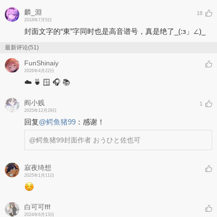
麟_淵
18
2018年7月5日
封面文字的“東”字同时也是高音谱号，真是绝了_(:з」∠)_
最新评论(51)
FunShinaiy
2026年4月22日
☁️ 🍵 🪟 🎧 📚
阎小贱
1
2025年12月29日
回复
@
鳄鱼猪99
：
感谢！
@鳄鱼猪99
封面作者 おうひと佐也可
寂夜绮想
2025年1月11日
白可可fff
2024年6月13日