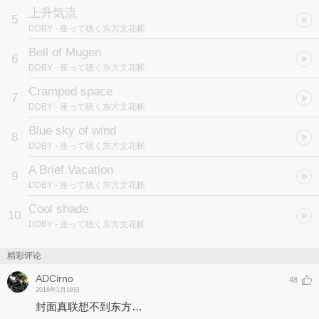
上升気流
5
DDBY
- 座って聴く东方文花帐
Bell of Mugen
6
DDBY
- 座って聴く东方文花帐
Cramped space
7
DDBY
- 座って聴く东方文花帐
Blue sky of wind
8
DDBY
- 座って聴く东方文花帐
A Brief Vacation
9
DDBY
- 座って聴く东方文花帐
Cool shade
10
DDBY
- 座って聴く东方文花帐
精彩评论
ADCirno
48
2016年1月18日
封面真联想不到东方…