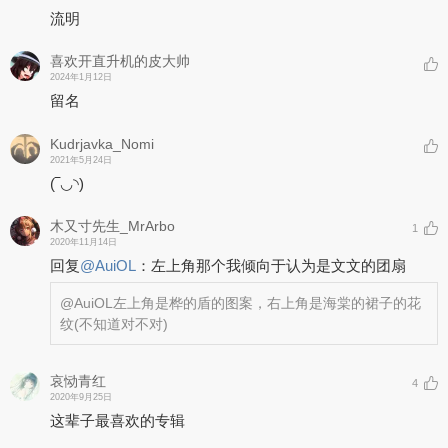
流明
喜欢开直升机的皮大帅
2024年1月12日
留名
Kudrjavka_Nomi
2021年5月24日
(‾◡◝)
木又寸先生_MrArbo
1
2020年11月14日
回复
@
AuiOL
：
左上角那个我倾向于认为是文文的团扇
@AuiOL
左上角是桦的盾的图案，右上角是海棠的裙子的花
纹(不知道对不对)
哀恸青红
4
2020年9月25日
这辈子最喜欢的专辑