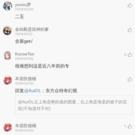
yooou梦
2020年9月14日
二五
金灿毅是炫神的爹
2020年9月2日
全新get√
KonoeTen
3
2020年6月26日
很难想到这是近八年前的专
本居防撞桶
2019年4月16日
回复
@
AuiOL
：
东方众特有幻视
@AuiOL
左上角是桦的盾的图案，右上角是海棠的裙子的花
纹(不知道对不对)
本居防撞桶
7
2019年4月16日