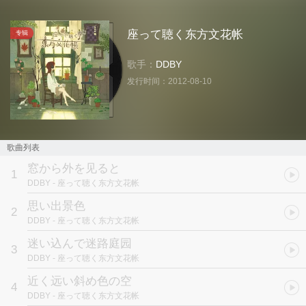
座って聴く东方文花帐
专辑
歌手：
DDBY
发行时间：
2012-08-10
歌曲列表
窓から外を见ると
1
DDBY
- 座って聴く东方文花帐
思い出景色
2
DDBY
- 座って聴く东方文花帐
迷い込んで迷路庭园
3
DDBY
- 座って聴く东方文花帐
近く远い斜め色の空
4
DDBY
- 座って聴く东方文花帐