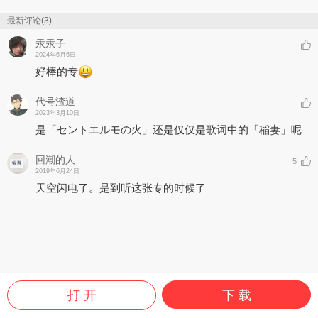
最新评论(3)
汞汞子
2024年6月6日
好棒的专
代号渣道
2023年3月10日
是「セントエルモの火」还是仅仅是歌词中的「稲妻」呢
回潮的人
5
2019年6月24日
天空闪电了。是到听这张专的时候了
打 开
下 载