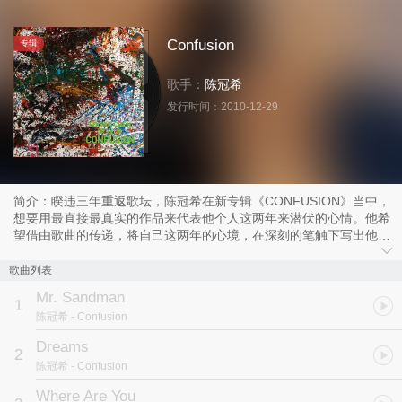
Confusion
专辑
歌手：
陈冠希
发行时间：
2010-12-29
简介：睽违三年重返歌坛，陈冠希在新专辑《CONFUSION》当中，
想要用最直接最真实的作品来代表他个人这两年来潜伏的心情。他希
望借由歌曲的传递，将自己这两年的心境，在深刻的笔触下写出他真
正的心声。
整张专辑定名为“CONFUSION”，很清楚的点出一直以来他被外界的
歌曲列表
评价以及他自己这几年所经历过的风风雨雨，到底哪个是真哪个是
Mr. Sandman
假？是与非、黑与白，自己现在到底该往哪走........这太多太多的疑
1
陈冠希
- Confusion
问，似乎就如同一般人一样，大家都迷失了。在这两年的心情转变当
中，陈冠希有感而发的写下这些日子以来比一般人更快速成长经历过
Dreams
2
的心路历程，专辑中每一首歌曲都如同电影一般的起承转合，你愿意
陈冠希
- Confusion
真正重新去认真了解认识他吗？从这张音乐作品中，你会重新认识一
个不一样的陈冠希。
Where Are You