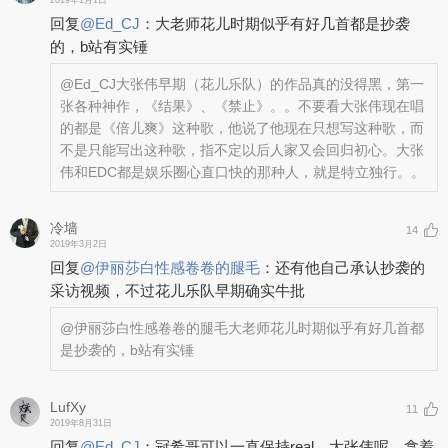
2019年1月1日
回复
@
Ed_CJ
：
大老师花儿时期似乎有好几首都是抄袭
的，b站有实锤
@Ed_CJ
大张伟早期（花儿乐队）的作品真的没得黑，第一
张各种神作，《结果》、《禁止》。。不要看大张伟现在唱
的都是《倍儿爽》这种歌，他说了他现在只想写这种歌，而
不是只能写出这种歌，指不定以后人家又会回归初心。大张
伟和EDC都是娱乐圈心直口快的那种人，就是特立独行。。
冷墙
14
2019年3月2日
回复
@
伊丽莎白性感卷卷的腿毛
：
还有他自己承认抄袭的
采访视频，不过花儿乐队早期确实牛批
@伊丽莎白性感卷卷的腿毛
大老师花儿时期似乎有好几首都
是抄袭的，b站有实锤
LufXy
11
2019年8月31日
回复
@
Ed_CJ
：
冠希哥可以一直保持real。大张伟呢，拿着