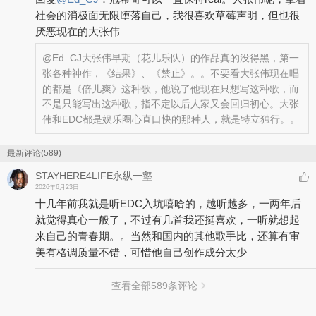
社会的消极面无限堕落自己，我很喜欢草莓声明，但也很
厌恶现在的大张伟
@Ed_CJ
大张伟早期（花儿乐队）的作品真的没得黑，第一
张各种神作，《结果》、《禁止》。。不要看大张伟现在唱
的都是《倍儿爽》这种歌，他说了他现在只想写这种歌，而
不是只能写出这种歌，指不定以后人家又会回归初心。大张
伟和EDC都是娱乐圈心直口快的那种人，就是特立独行。。
最新评论(589)
STAYHERE4LIFE永纵一壑
2026年6月23日
十几年前我就是听EDC入坑嘻哈的，越听越多，一两年后
就觉得真心一般了，不过有几首我还挺喜欢，一听就想起
来自己的青春期。。当然和国内的其他歌手比，还算有审
美有格调质量不错，可惜他自己创作成分太少
查看全部
589
条评论