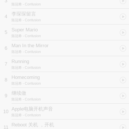
3
陈冠希
- Confusion
多谢各方乐迷支持陈冠希 (Edison) 三年多以来首张全新专辑“混乱”，
李琛琛留言
4
《Mr. Sandman》（造梦先生）：Mr. Sandman是美国的一个古老的
陈冠希
- Confusion
传说，他会在孩子们童真心灵与眼中洒下神奇的砂砾，带给孩子们睡
眠与美梦，让孩子们相信他真的会让我们美梦成真。陈冠希用这个传
Super Mario
5
说送给每一位歌迷一个幸福的梦想!!
陈冠希
- Confusion
本专辑收录了《Dreams》（梦）、《李灿森留言》、《Where
Man In the Mirror
6
Are You》（冠希, 你在哪里?）、《Super Mario》、《Man In the
陈冠希
- Confusion
Mirror》（镜中人）、《Running》（跑,逃）等曲目。
Running
7
所有的问题跟烦恼不断的迎面而来，该选择逃跑？选择跑向前？
陈冠希
- Confusion
选择逃避开它？陈冠希为了事业，为了生活，为了自我，他选择--正
Homecoming
面迎击!!《I CAN FLY》（我可以）：好朋友周杰伦特别为陈冠希量
8
身打造的歌曲，用I CAN FLY 给予勇气让陈冠希更能勇敢飞翔!!!
陈冠希
- Confusion
《Salute》（敬礼）：专辑的结尾以这首歌感谢所有好的与不好的过
继续做
程，要对你们一一的敬礼!!“在我的生命中你们都是成就我的贵人与助
9
力!感恩!”
陈冠希
- Confusion
Apple电脑开机声音
2010全新国语大碟《CONFUSION混乱》，陈冠希不再“跑，
10
陈冠希
- Confusion
逃”，碟内所有歌词全都是由陈冠希亲自操刀填写，台湾音乐人
MCHotDog协助他完成中文的文字叙述，充分展现了他的音乐才华。
Reboot 关机 ，开机
11
Edison 率先以美国的古老传说《Mr. Sandman 造梦先生》给歌迷们