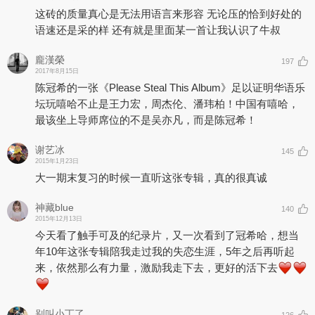
这砖的质量真心是无法用语言来形容 无论压的恰到好处的
语速还是采的样 还有就是里面某一首让我认识了牛叔
龐漢榮
197
2017年8月15日
陈冠希的一张《Please Steal This Album》足以证明华语乐
坛玩嘻哈不止是王力宏，周杰伦、潘玮柏！中国有嘻哈，
最该坐上导师席位的不是吴亦凡，而是陈冠希！
谢艺冰
145
2015年1月23日
大一期末复习的时候一直听这张专辑，真的很真诚
神藏blue
140
2015年12月13日
今天看了触手可及的纪录片，又一次看到了冠希哈，想当
年10年这张专辑陪我走过我的失恋生涯，5年之后再听起
来，依然那么有力量，激励我走下去，更好的活下去
别叫小丁了