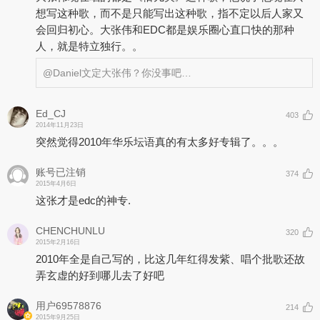
想写这种歌，而不是只能写出这种歌，指不定以后人家又
会回归初心。大张伟和EDC都是娱乐圈心直口快的那种
人，就是特立独行。。
@Daniel文定
大张伟？你没事吧…
Ed_CJ
403
2014年11月23日
突然觉得2010年华乐坛语真的有太多好专辑了。。。
账号已注销
374
2015年4月6日
这张才是edc的神专.
CHENCHUNLU
320
2015年2月16日
2010年全是自己写的，比这几年红得发紫、唱个批歌还故
弄玄虚的好到哪儿去了好吧
用户69578876
214
2015年9月25日