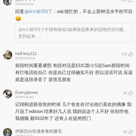
126
2018年6月10日
回复
@
A小前可6了
：
edc很忙的，不会上那种没水平的节目
@A小前可6了
中国有嘻哈2如果陈冠希来的话绝对没问题。
支持起来。。
hell-boy111
118
2015年10月20日
前段时间重看康熙 有段对话是EDC跟小S说Sam那段时间
有打电话给自己 但是自己过得确实不好 所以没话可说 应该
就是这段录音了 逆境见朋友
Everygloww
39
2019年2月14日
记得刚进新宿舍的时候 几个舍友在讨论他们喜欢的偶像 我
只说了edision 结果好几人说 我妈说这个人不好 你别学他
我感慨 都9102年了 还有人在提艳照门
伊丽莎白性感卷卷的腿毛
35