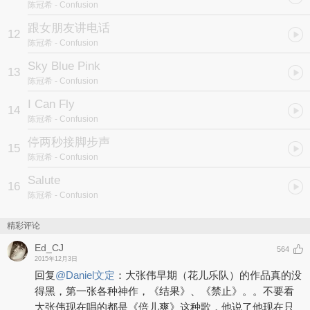
陈冠希
- Confusion
送上幸福的梦想，歌曲充满童真与梦想，由著名DJ NASA 制作全新
前卫时尚电音版本。周杰伦特别为 Edison 量身打造的励志歌曲《I
跟女朋友讲电话
12
CAN FLY 我可以》，勇敢做自己，并特别以一曲《Salute 敬礼》向
陈冠希
- Confusion
生命中每一位的帮助他的人们致意。
Sky Blue Pink
13
陈冠希
- Confusion
I Can Fly
14
陈冠希
- Confusion
停两秒接脚步声
15
陈冠希
- Confusion
Salute
16
陈冠希
- Confusion
精彩评论
Ed_CJ
564
2015年12月3日
回复
@
Daniel文定
：
大张伟早期（花儿乐队）的作品真的没
得黑，第一张各种神作，《结果》、《禁止》。。不要看
大张伟现在唱的都是《倍儿爽》这种歌，他说了他现在只