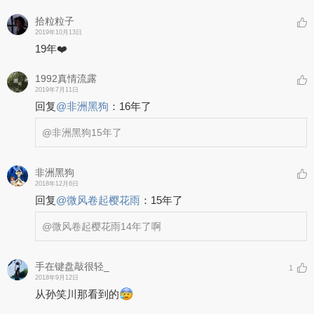
拾粒粒子
2019年10月13日
19年❤️
1992真情流露
2019年7月11日
回复
@
非洲黑狗
：
16年了
@非洲黑狗
15年了
非洲黑狗
2018年12月6日
回复
@
微风卷起樱花雨
：
15年了
@微风卷起樱花雨
14年了啊
手在键盘敲很轻_
1
2018年9月12日
从孙笑川那看到的