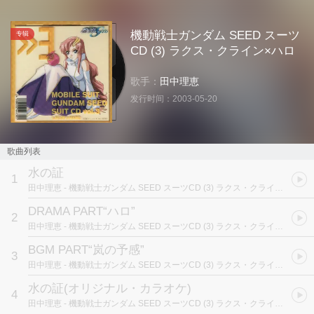
機動戦士ガンダム SEED スーツ
专辑
CD (3) ラクス・クライン×ハロ
歌手：
田中理恵
发行时间：
2003-05-20
歌曲列表
水の証
1
田中理恵
- 機動戦士ガンダム SEED スーツCD (3) ラクス・クライン×ハロ
DRAMA PART“ハロ”
2
田中理恵
- 機動戦士ガンダム SEED スーツCD (3) ラクス・クライン×ハロ
BGM PART“岚の予感”
3
田中理恵
- 機動戦士ガンダム SEED スーツCD (3) ラクス・クライン×ハロ
水の証(オリジナル・カラオケ)
4
田中理恵
- 機動戦士ガンダム SEED スーツCD (3) ラクス・クライン×ハロ