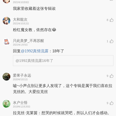
2021年10月8日
我家里收藏着这张专辑诶
大和龍次
8
2021年10月2日
粉红魔女教，依然存在😂
只此美梦_不再苏醒
1
2021年1月5日
回复
@
1992真情流露
：
18年了
@1992真情流露
16年了
爱果子永远
9
2020年5月1日
嘘~小声点别让更多人发现了，这个专辑是属于我们喜欢拉
克丝的。大爱拉克丝
水户士悟
9
2019年12月20日
拉克丝·克莱茵：想哭的时候就哭吧，所以人们才会感动。