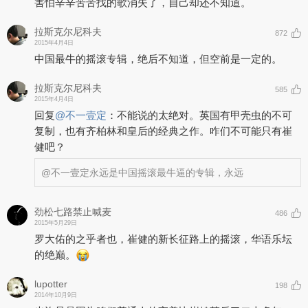
害怕辛辛苦苦找的歌消失了，自己却还不知道。
词，完整地表达了他的艺术态度。在80年代末的精神迷惘与物质匮乏
中，“出走"的主题表露得更加强烈，崔健将中国传统乐器与西方摇滚
拉斯克尔尼科夫
乐结合，带有鲜明西北"信天游"风格的唱腔，将一代年轻人的自由与
872
2015年4月4日
决绝唱到痛彻心扉。
中国最牛的摇滚专辑，绝后不知道，但空前是一定的。
拉斯克尔尼科夫
585
2015年4月4日
回复
@
不一壹定
：
不能说的太绝对。英国有甲壳虫的不可
复制，也有齐柏林和皇后的经典之作。咋们不可能只有崔
健吧？
@不一壹定
永远是中国摇滚最牛逼的专辑，永远
劲松七路禁止喊麦
486
2015年5月29日
罗大佑的之乎者也，崔健的新长征路上的摇滚，华语乐坛
的绝巅。
lupotter
198
2014年10月9日