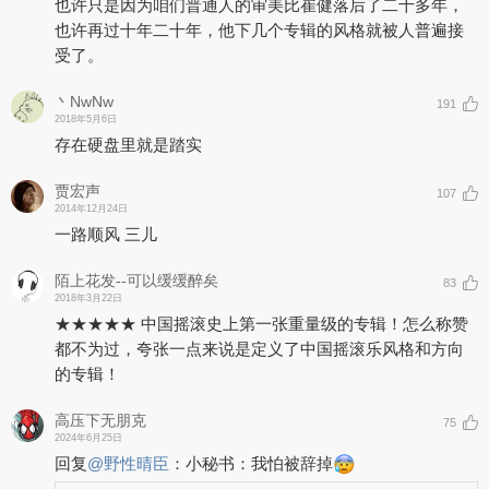
也许只是因为咱们普通人的审美比崔健落后了二十多年，
也许再过十年二十年，他下几个专辑的风格就被人普遍接
受了。
丶NwNw
191
2018年5月6日
存在硬盘里就是踏实
贾宏声
107
2014年12月24日
一路顺风 三儿
陌上花发--可以缓缓醉矣
83
2018年3月22日
★★★★★ 中国摇滚史上第一张重量级的专辑！怎么称赞
都不为过，夸张一点来说是定义了中国摇滚乐风格和方向
的专辑！
高压下无朋克
75
2024年6月25日
回复
@
野性晴臣
：
小秘书：我怕被辞掉