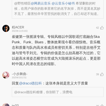
@野性晴臣
@网易云音乐
@云音乐小秘书
希望删歌的时
候，在用户保存的歌单里将它的名字灰掉，而不是莫名其妙
不见了，最害怕辛辛苦苦找的歌消失了，自己却还不知道。
程ACER
42
2023年11月10日
崔健第一张摇滚专辑。专辑风格以中国歌谣打底融合Ska
Punk、Funk、Blues，整体效果现今看仍很惊艳。音乐概
念和质量与队内高水准成员有密切关系，特别是吉他手艾
迪与管号手刘元。专辑的价值是怎么抬高都不为过的，它
以超高水准姿态横空出世成为大陆摇滚乐的起点，更是那
时中国人民潜在意志的缩影。
-小步舞曲-
39
2025年5月17日
回复
@
draco德拉科
：
这张本身就是意义大于质量
@draco德拉科
难绷，你别听了，浪费电
jw33
39