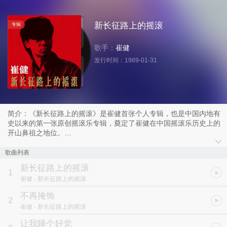
新长征路上的摇滚
专辑
歌手：
崔健
发行时间：
1989-01-31
简介：《新长征路上的摇滚》是崔健首张个人专辑，也是中国内地有
史以来的第一张原创摇滚乐专辑，奠定了崔健在中国摇滚乐历史上的
开山鼻祖之地位。
1986年，崔健25岁。这是转折性的年头，崔健接触到摇滚，并为之
歌曲列表
深深吸引。 这一年的夏季崔健写出第一首摇滚歌曲《不是我不明
新长征路上的摇滚
白》，接着他以绝佳的创作状态，写出了《新长征路上的摇滚》、
1
崔健
- 新长征路上的摇滚
《从头再来》、《不再掩饰》、《出走》。
不再掩饰
2
《新长征路上的摇滚》、《花房姑娘》、《不是我不明白》等名曲即
崔健
- 新长征路上的摇滚
有反映时代大背景的HARD ROCK风格作品，也不乏温婉流畅民谣情
歌，并且包含了在当时鲜为人知的RAP元素。成为80年代中国年轻人
让我睡个好觉