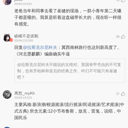
2018年3月30日
老爸当年和同事去看了崔健的现场，一群小青年第二天嗓
子都是哑的。我算是听着这盘磁带长大的，现在听一样很
有感觉。
嵯峨不是搓鹅
38
2024年12月29日
回复
@
拉斯克尔尼科夫
：
冀西南林路行也达到新高度了。
《河北墨麒麟》编曲确实牛逼
@拉斯克尔尼科夫
不能说的太绝对。英国有甲壳虫的不可复
制，也有齐柏林和皇后的经典之作。咋们不可能只有崔健
吧？
离愁_myKh
37
2024年1月22日
主要风格:新浪潮/根源摇滚/流行摇滚/民谣摇滚/艺术摇滚(中
式古典) 所含元素:12小节布鲁斯，放克，雷鬼，说唱，中
国民乐