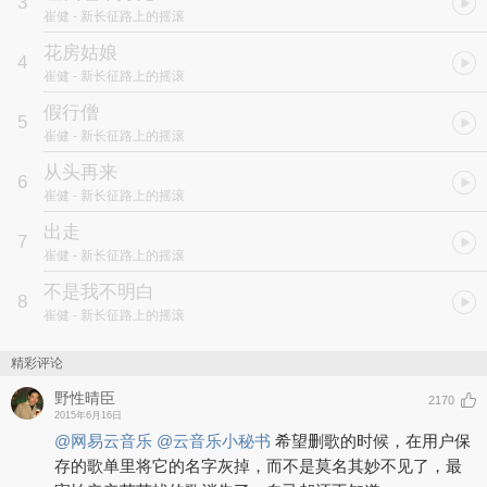
3
的最佳代言，并且多年来传唱不衰，是当之无愧的传世经典。
崔健
- 新长征路上的摇滚
1989年老崔的《新长征路上的摇滚》已经上市， 但老崔对封面很不
花房姑娘
4
满意，为了追求完美，不惜全盘推翻原来花数万元制作的封套，重新
崔健
- 新长征路上的摇滚
制作，已发行的磁带全部收回并销毁，让投资商目瞪口呆，发誓再也
不与老崔合作。不过不得不承认《新长征》的封套确实经典。
假行僧
5
崔健
- 新长征路上的摇滚
这张专辑的版本历史非常复杂。
从头再来
6
《新长征路上的摇滚》专辑CD至少有7个版本：中国旅游音像出版的
崔健
- 新长征路上的摇滚
深飞银圈版和非银圈版，香港EMI日本东芝版，日本EMI东芝版，台
出走
湾可登美国版，台湾可登后期再版，北京京文1999年再版。1991年
7
中国旅游音像出版的《新长征路上的摇滚》初版，即深飞银圈版，是
崔健
- 新长征路上的摇滚
现在最难找的版本。
不是我不明白
8
1989年2月初版在大陆，香港和台湾分别由中国旅游声像出版社，
崔健
- 新长征路上的摇滚
EMI香港和台湾可登发行。其中中国旅游音像出版发行了两个版本，
但都是磁带。台湾可登的初版删掉了《新长征路上的摇滚》。
精彩评论
之后，日本EMI和台湾可登分别发行了日本版和可登再版。
野性晴臣
2170
2015年6月16日
1999年中国国际广播音像出版社在内地再版，即北京京文版。
@网易云音乐
@云音乐小秘书
希望删歌的时候，在用户保
存的歌单里将它的名字灰掉，而不是莫名其妙不见了，最
《新长征路上的摇滚》是国内摇滚乐的标志性专辑，崔健从音乐到歌