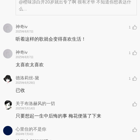
@橙味凉白开
20岁就出专了啊 很有才华 不知道你想表达什
么...
神奇iv
1
2025年8月7日
听着这样的歌就会变得喜欢生活！
神奇iv
1
2025年8月7日
太喜欢太喜欢
德洛莉丝-黛
1
2025年6月29日
已收
关于布洛赫风的一切
2025年5月14日
只要想起一生中后悔的事 梅花便落了下来
心里住的不是你
2024年7月4日