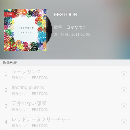
FESTOON
专辑
歌手：
日食なつこ
发行时间：
2011-12-05
歌曲列表
シーラカンス
1
日食なつこ
- FESTOON
floating journey
2
日食なつこ
- FESTOON
天井のない部屋
3
日食なつこ
- FESTOON
レッドデータクリーチャー
4
日食なつこ
- FESTOON