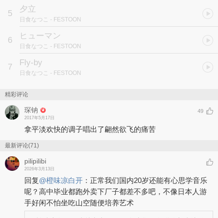
夕立
5
日食なつこ
- FESTOON
ヒューマン
6
日食なつこ
- FESTOON
Fly-by
7
日食なつこ
- FESTOON
精彩评论
琛钠
49
2017年5月17日
拿平淡欢快的调子唱出了翩然欲飞的痛苦
最新评论(71)
pilipilibi
2026年3月13日
回复
@
橙味凉白开
：
正常我们国内20岁还能有心思学音乐
呢？高中毕业都跑外卖下厂子都差不多吧，不像日本人游
手好闲不怕坐吃山空随便培养艺术