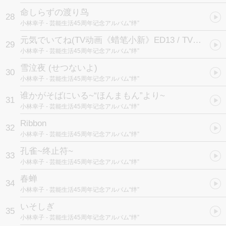
命しらずの渡り鸟
28
小林幸子
- 芸能生活45周年记念アルバム“绊”
元気でいてね
(TV动画《蜡笔小新》ED13 / TVアニメ「クレヨンしんちゃん」ED13テーマ)
29
小林幸子
- 芸能生活45周年记念アルバム“绊”
雪泣夜 (せつないよ)
30
小林幸子
- 芸能生活45周年记念アルバム“绊”
谁かがそばにいる~“ほんまもん”より~
31
小林幸子
- 芸能生活45周年记念アルバム“绊”
Ribbon
32
小林幸子
- 芸能生活45周年记念アルバム“绊”
孔雀~终止符~
33
小林幸子
- 芸能生活45周年记念アルバム“绊”
春蝉
34
小林幸子
- 芸能生活45周年记念アルバム“绊”
いそしぎ
35
小林幸子
- 芸能生活45周年记念アルバム“绊”