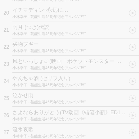
イチマディン~永远に…
20
小林幸子
- 芸能生活45周年记念アルバム“绊”
雨月 (つき)伝説
21
小林幸子
- 芸能生活45周年记念アルバム“绊”
买物ブギー
22
小林幸子
- 芸能生活45周年记念アルバム“绊”
风といっしょに
(映画「ポケットモンスター ミュウツーの逆襲」EDテーマ)
23
小林幸子
- 芸能生活45周年记念アルバム“绊”
やんちゃ酒 (セリフ入り)
24
小林幸子
- 芸能生活45周年记念アルバム“绊”
泣かせ雨
25
小林幸子
- 芸能生活45周年记念アルバム“绊”
さよならありがとう
(TV动画《蜡笔小新》ED11 / TVアニメ「クレヨンしんちゃん」ED11テーマ)
26
小林幸子
- 芸能生活45周年记念アルバム“绊”
流氷哀歌
27
小林幸子
- 芸能生活45周年记念アルバム“绊”