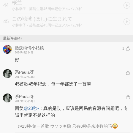
桜兰
44
小林幸子
- 芸能生活45周年记念アルバム“绊”
この地球 (ほし)に生まれて
45
小林幸子
- 芸能生活45周年记念アルバム“绊”
最新评论(4)
活泼纯情小姑娘
1
2024年8月14日
好
系Paula呀
2017年12月14日
45首歌45年纪念，每一年都选了一首嘛
系Paula呀
2017年12月14日
回复
@
23秒-
：
真的是哎，应该是网易的音源有问题吧，专
辑里肯定不是这样的
@23秒-
第一首歌 ウソツキ鴎 只有8秒是来凑数的吗