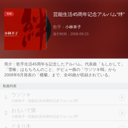
芸能生活45周年记念アルバム“绊”
专辑
歌手：
小林幸子
发行时间：
2008-09-23
简介：歌手生活45周年を記念したアルバム。代表曲「もしかして」
「雪椿」はもちろんのこと、デビュー曲の「ウソツキ鴎」から
2008年8月発表の「楼蘭」まで、全45曲が収録されている。
歌曲列表
ウソツキ
1
小林幸子
- 芸能生活45周年记念アルバム“绊”
おもいで酒
2
小林幸子
- 芸能生活45周年记念アルバム“绊”
とまり木