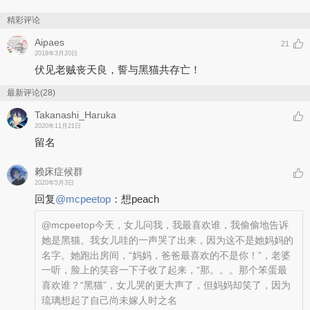
精彩评论
Aipaes
21
2018年3月20日
伏见老贼丧天良，誓与黑猫共存亡！
最新评论(28)
Takanashi_Haruka
2020年11月21日
留名
赖床症候群
2020年5月3日
回复
@
mcpeetop
：
想peach
@mcpeetop
今天，女儿问我，我最喜欢谁，我偷偷地告诉
她是黑猫。我女儿哇的一声哭了出来，因为这不是她妈妈的
名字。她跑出房间，“妈妈，爸爸最喜欢的不是你！”，老婆
一听，脸上的笑容一下子收了起来，“那。。。那个笨蛋最
喜欢谁？“黑猫”，女儿哭的更大声了，但妈妈却笑了，因为
琉璃想起了自己尚未嫁人时之名