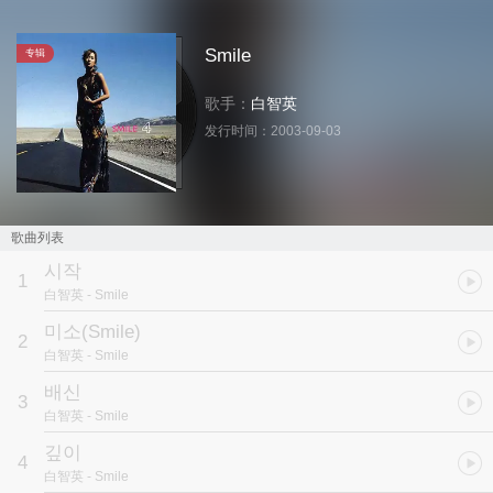
Smile
专辑
歌手：
白智英
发行时间：
2003-09-03
歌曲列表
시작
1
白智英
- Smile
미소
(Smile)
2
白智英
- Smile
배신
3
白智英
- Smile
깊이
4
白智英
- Smile