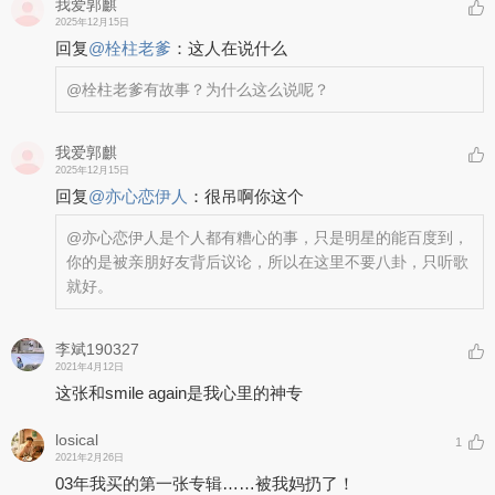
我爱郭麒
2025年12月15日
回复
@
栓柱老爹
：
这人在说什么
@栓柱老爹
有故事？为什么这么说呢？
我爱郭麒
2025年12月15日
回复
@
亦心恋伊人
：
很吊啊你这个
@亦心恋伊人
是个人都有糟心的事，只是明星的能百度到，
你的是被亲朋好友背后议论，所以在这里不要八卦，只听歌
就好。
李斌190327
2021年4月12日
这张和smile again是我心里的神专
losical
1
2021年2月26日
03年我买的第一张专辑……被我妈扔了！