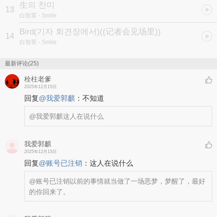
生의 찬미
13
白智英
- Smile
Bird(기자 회견장에서)
((记者会见场里))
14
白智英
- Smile
最新评论(25)
栓柱老爹
2025年12月15日
回复
@
我爱郭麒
：
不知道
@我爱郭麒
这人在说什么
我爱郭麒
2025年12月15日
回复
@
账号已注销
：
这人在说什么
@账号已注销
以前的事情就当做了一场恶梦，梦醒了，最好
的你回来了。