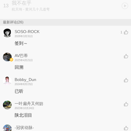
我不在乎
13
杭天琦
- 黄河几十几道弯
最新评论(26)
SOSO-ROCK
1
2026年3月31日
签到～
AV巴蒂
2025年4月21日
回溯
Bobby_Dun
2024年8月15日
已听
一叶扁舟又何妨
2023年10月24日
陕北泪目
-冠状动脉-