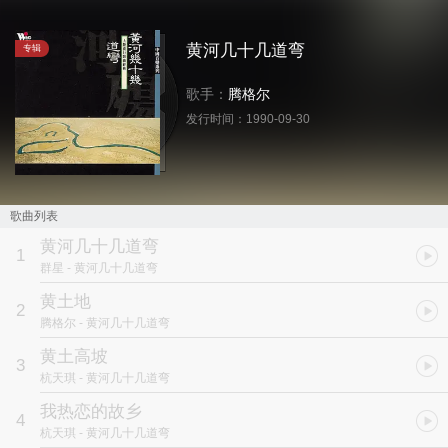
黄河几十几道弯
专辑
歌手：
腾格尔
发行时间：
1990-09-30
歌曲列表
黄河几十几道弯
1
群星
- 黄河几十几道弯
黄土地
2
腾格尔
- 黄河几十几道弯
黄土高坡
3
杭天琪
- 黄河几十几道弯
我热恋的故乡
4
杭天琪
- 黄河几十几道弯