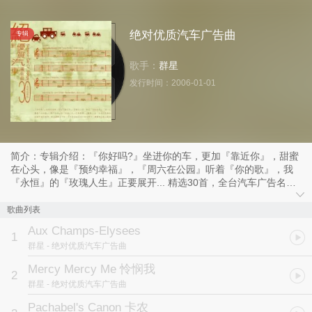
绝对优质汽车广告曲
专辑
歌手：
群星
发行时间：
2006-01-01
简介：专辑介绍：『你好吗?』坐进你的车，更加『靠近你』，甜蜜
在心头，像是『预约幸福』，『周六在公园』听着『你的歌』，我
『永恒』的『玫瑰人生』正要展开... 精选30首，全台汽车广告名
曲，纪录幸福的瞬间，紧抓快乐的片刻，悦耳音符在空气中散布开
来，声声唱出最心动的人生。 超值抢鲜： Aux Champs-
歌曲列表
Elysees（2005『Lexus Rx330』汽车广告代言曲) Pachabel`s
Aux Champs-Elysees
Canon （『中华三菱savrin』2005年、『统一黄金豆奶』广告代言
1
群星
- 绝对优质汽车广告曲
曲） Your Song (『Honda Crv』汽车广告代言曲) How Do You Do (
现代汽车2005『Suvnew Matrix』广告代言曲)
Mercy Mercy Me 怜悯我
2
群星
- 绝对优质汽车广告曲
Pachabel's Canon 卡农