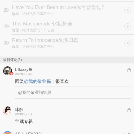
Have You Ever Been In Love你可曾爱过?
28
群星
- 绝对优质汽车广告曲
This Masquerade 化妆舞会
29
群星
- 绝对优质汽车广告曲
Return To Innocence反璞归真
30
群星
- 绝对优质汽车广告曲
最新评论(8)
Llllxxxy鱼
2022年2月26日
回复
@
我的敬业福
：
很喜欢
@我的敬业福
经典
咪触
2019年8月6日
宝藏专辑
ASHLLEY3321