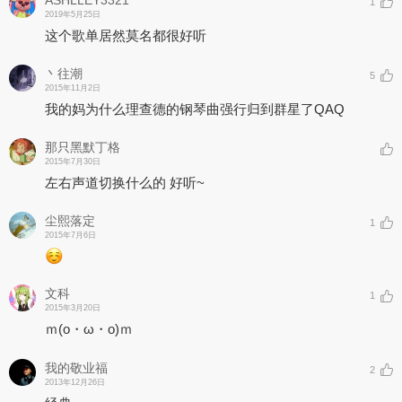
1
2019年5月25日
这个歌单居然莫名都很好听
丶往潮
5
2015年11月2日
我的妈为什么理查德的钢琴曲强行归到群星了QAQ
那只黑默丁格
2015年7月30日
左右声道切换什么的 好听~
尘熙落定
1
2015年7月6日
文科
1
2015年3月20日
ｍ(o・ω・o)ｍ
我的敬业福
2
2013年12月26日