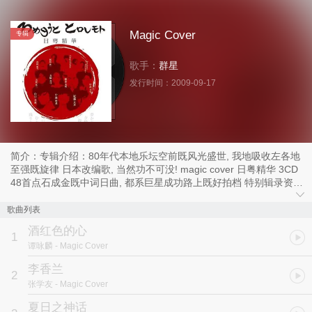
Magic Cover
专辑
歌手：
群星
发行时间：
2009-09-17
简介：专辑介绍：80年代本地乐坛空前既风光盛世, 我地吸收左各地
至强既旋律 日本改编歌, 当然功不可没! magic cover 日粤精华 3CD
48首点石成金既中词日曲, 都系巨星成功路上既好拍档 特别辑录资深
乐评人Manfred Wong 撰写12位日本音乐界艺人档案 完美音效DSD
重新编制 好回忆 必珍藏 香港群星 | 张 学友 | 许 志安 | 郭富城 | 黎明
歌曲列表
| 刘 德华 | 李克勤 | 王靖雯 王菲 | 张 国荣 | 陈慧娴 | 谭咏麟 | 叶蒨文 |
酒红色的心
草蜢 | 邓丽君 | 杜德伟 | 吕方 | 徐小凤 | 梅艳芳 | 陈百强 | 关正杰 | 刘
1
谭咏麟
- Magic Cover
锡明 | 林姗姗 | 蔡立儿 | 甄楚倩 | 陈洁灵 | 李国祥 | 林志美 | 郭小霖
李香兰
2
张学友
- Magic Cover
夏日之神话