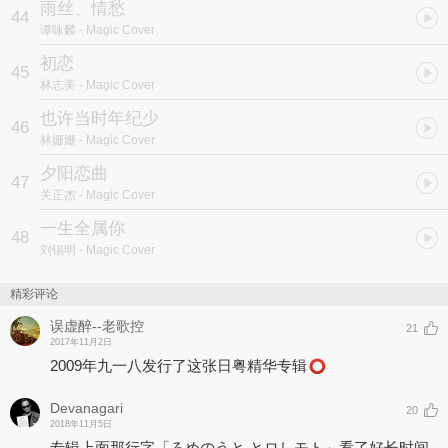
雨丝、情愁
44
谭咏麟
- Magic Cover
初恋
45
林志美
- Magic Cover
也许当时年纪少
46
林姗姗
- Magic Cover
夕阳恋曲
47
关正杰
- Magic Cover
一生全属你
48
刘锡明
- Magic Cover
精彩评论
误虚醉--老歌控
21
2017年11月2日
2009年九一八发行了这张日粤精华专辑
Devanagari
20
2018年11月5日
专辑上面那行字「ろめのうと とロしモト」看了好长时间