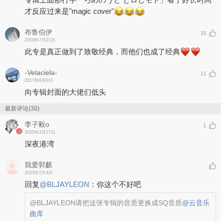
才反应过来是"magic cover"
布鲁伯伊
16
2016年7月21日
此专是真正做到了致敬经典，而他们也成了经典
-Velaciela-
11
2017年8月9日
向专辑封面的大佬们低头
最新评论(30)
李子毅o
1
2025年3月27日
深夜港湾
我爱郭麒
2025年2月4日
回复
@
BLJAYLEON
：
你这个不好吧
@BLJAYLEON
请把这张专辑的音质更换成SQ音质
@云音乐
曲库