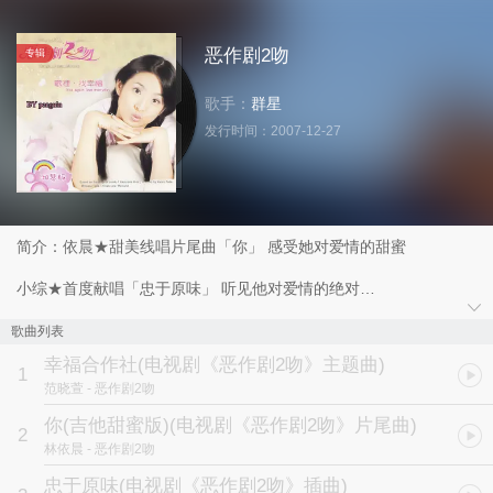
恶作剧2吻
专辑
歌手：
群星
发行时间：
2007-12-27
简介：依晨★甜美线唱片尾曲「你」 感受她对爱情的甜蜜
小综★首度献唱「忠于原味」 听见他对爱情的绝对
范晓萱★跨刀超俏皮可爱片头曲「幸福合作社」
歌曲列表
幸福合作社
(电视剧《恶作剧2吻》主题曲)
还有直树妈妈赵咏华、纯表演、五熊和寒、a Chord他们也都唱了
1
范晓萱
- 恶作剧2吻
特别感谢★超级星光大道袁惟仁 一起恶作剧用心製作
你(吉他甜蜜版)
(电视剧《恶作剧2吻》片尾曲)
2
林依晨
- 恶作剧2吻
史上超强收视美丽童话爱情偶像剧 一次推出两版 湘琴版 直树版
忠于原味
(电视剧《恶作剧2吻》插曲)