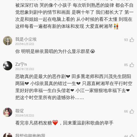
被深深打动 哭的像个小孩子 每次听到熟悉的旋律 都会不自
觉想象到剧中的情节和画面 是啊十年了 我们都长大了 第一
次是和姐姐一起在电脑上看的 从小时候的看不太懂 到现在
这样每看一遍都有新的体味和发现 大爱直树湘琴
我是小尘埃
93
2015年1月12日
你 明明是林依晨唱的为什么显示群星😭
Zz宁n
85
2017年7月13日
恶吻真的是最大的恶作剧💔 田多熏老师和西川茂先生阴阳
两隔💔 小综依晨真的错过一生💔 只愿直树湘琴在平行时空
里好好的幸福一生白头偕老❤ 小江一家狠狠地幸福下去❤
把这个时空里所有的遗憾弥补……
筱绽
66
2016年5月22日
看完非凡搭档发糖
，回来重温剧和歌曲的举手
我想你能抱抱我
44