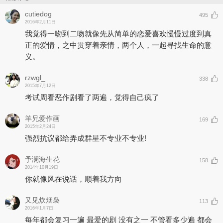
cutiedog
495
2016年2月11日
我觉得一吻到二吻就像先从简单的恋爱喜欢慢慢过度到真
正的爱情，之中贯穿着亲情，两个人，一起寻找生命的意
义。
rzwgl_
338
2015年7月12日
考试周看恶作剧看了两遍，觉得自己疯了
羊兄爱作画
169
2015年2月24日
强烈抗议都给弄成群星不专业不专业!
予澜海生花
158
2014年10月19日
你就像风在说话，顺着我方向
又见炊烟袅
113
2016年1月7日
每年都会复习一遍 最爱的剧 没有之一 不管看多少遍 都会