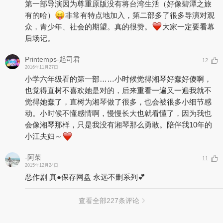
第一部导演因为尊重原版没有将台湾生活（好像碧潭之旅
有的哈）
非常有特点地加入，第二部多了很多导演对观
众，青少年、社会的期望。真的很赞。
大家一定要看幕
后场记。
Printemps-起司君
12
2016年11月27日
小学六年级看的第一部……小时候觉得湘琴好蠢好傻啊，
也觉得直树不喜欢她是对的，后来重看一遍又一遍我就不
觉得她蠢了，直树为湘琴做了很多，也会被很多小细节感
动。小时候不懂感情啊，慢慢长大也就看懂了，因为我也
会像湘琴那样，只是我没有湘琴那么勇敢。陪伴我10年的
小江夫妇～
-阿茱
11
2015年12月24日
恶作剧 真●保存网盘 永远不删系列💕
查看全部
227
条评论