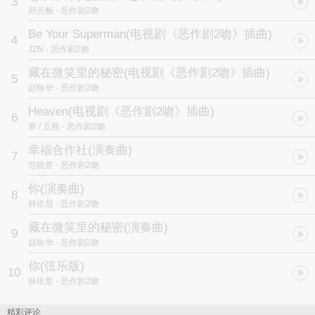
3
湘琴版 特别加赠恶迷无处可买绝对收藏的影音光碟DVD：
郑元畅
- 恶作剧2吻
恶作剧戏剧花絮、直树湘琴的关岛蜜月纪念篇、
Be Your Superman
(电视剧《恶作剧2吻》插曲)
4
JZN
- 恶作剧2吻
独家收录【恶作剧NG嚐鲜版】【你-MV】【依晨甜言蜜语】
藏在微笑里的秘密
(电视剧《恶作剧2吻》插曲)
5
赵咏华
- 恶作剧2吻
Heaven
(电视剧《恶作剧2吻》插曲)
6
寒 / 五熊
- 恶作剧2吻
幸福合作社(演奏曲)
7
范晓萱
- 恶作剧2吻
你(演奏曲)
8
林依晨
- 恶作剧2吻
藏在微笑里的秘密(演奏曲)
9
赵咏华
- 恶作剧2吻
你(弦乐版)
10
林依晨
- 恶作剧2吻
精彩评论