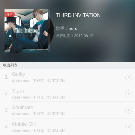
THIRD INVITATION
专辑
歌手：
nero
发行时间：
2012-08-10
歌曲列表
Guilty
1
clear / nero
- THIRD INVITATION
Stars
2
clear / nero
- THIRD INVITATION
Soulmate
3
clear / nero
- THIRD INVITATION
Mobile Girl
4
clear / nero
- THIRD INVITATION