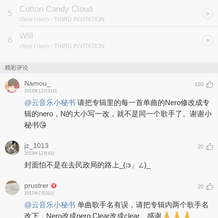
Cotton Candy Cloud
5
clear / nero
- THIRD INVITATION
Will
6
clear / nero
- THIRD INVITATION
精彩评论
Namou_
150
2016年12月21日
@云音乐小秘书
请把专辑里的每一首单曲的Nero修改成专
辑的nero，N的大小写一改，就不是同一个歌手了。谢谢小
秘书😘
jz_1013
20
2019年12月4日
封面怕不是在去民政局的路上_(:з」∠)_
prustrer
20
2017年7月31日
@云音乐小秘书
单曲歌手名有误，请把专辑内两个歌手名
改下，Nero改成nero,Clear改成clear。感谢