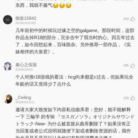
东西，我就不服气
御坂15842
243
2015年10月18日
几年前初中的时候玩过缘之空的galgame。那段时间，这部
作品去掉R18的部分，完全击中了我当时的心。四五年过去
了，如今回想起来，百味陈杂。另外推荐一部作品，《实
妹相伴的大泉君》。
秦心之假面
185
2016年2月8日
个人对推r18游戏的看法：hcg向来都是c过去，但如果玩全
年龄的话又觉得少了点什么
_Ceiling
109
2018年6月11日
邀请大家大致按如下内容私信曲库君：您好，能不能解释
一下 三輪学 的专辑 『ヨスガノソラ』オリジナルサウンド
トラック-New- 为什么被直接从曲库删除了？如果没有正
当回复或者公式说明就随便下架或者删除资源的话，我作
为会员是不是可以认为你们有欺骗消费者之嫌？