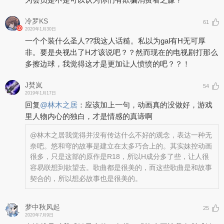
冷罗KS
61
2020年1月30日
一个个装什么圣人??我这人话糙。私以为gal有H无可厚
非。要是央视出了H才该说吧？？然而现在的电视剧打那么
多擦边球，我觉得这才是更加让人愤愤的吧？？！
J焚岚
54
2019年1月17日
回复
@
林木之居
：
应该加上一句，动画真的没做好，游戏
里人物内心的独白，才是情感的真谛啊
@林木之居
我觉得并没有传达什么不好的观念，表达一种无
奈吧。悠和穹的故事是建立在太多巧合上的。其实妹控动画
很多，只是这部的原作是R18，所以H成分多了些，让人很
容易联想到欲望去。歌曲都是很美的，而这些歌曲是和故事
契合的，所以想必故事也是很美的。
梦中秋风起
25
2020年7月9日