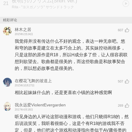
夜明けのプリズム(Short Ver.)
21
Rita
- "ヨスガノソラ" サウンドトラック
精彩评论
林木之居
607
2015年2月24日
我觉得并没有传达什么不好的观念，表达一种无奈吧。悠
和穹的故事是建立在太多巧合上的。其实妹控动画很多，
只是这部的原作是R18，所以H成分多了些，让人很容易联
想到欲望去。歌曲都是很美的，而这些歌曲是和故事契合
的，所以想必故事也是很美的。
在樱花飞舞的坡道上
507
2015年10月27日
相比起妹妹什么的，还是更喜欢小镇的这种感觉啊
我永远爱ViolentEvergarden
269
2017年4月18日
听见身边的人评论这部动漫和游戏，他们只晓得R18的，然
后说说笑笑，我听着很烦心，这是个有R18的游戏我不否
定，但是，他们把这个游戏和动漫指向类似于AV庸俗类的