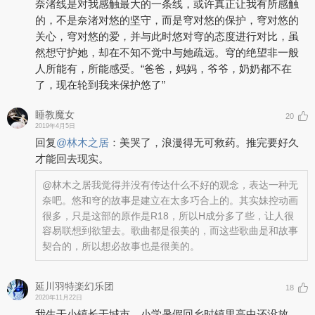
奈渚线是对我感触最大的一条线，或许真正让我有所感触
的，不是奈渚对悠的坚守，而是穹对悠的保护，穹对悠的
关心，穹对悠的爱，并与此时悠对穹的态度进行对比，虽
然想守护她，却在不知不觉中与她疏远。穹的绝望非一般
人所能有，所能感受。“爸爸，妈妈，爷爷，奶奶都不在
了，现在轮到我来保护悠了”
睡教魔女
20
2019年4月5日
回复
@
林木之居
：
美哭了，浪漫得无可救药。推完要好久
才能回去现实。
@林木之居
我觉得并没有传达什么不好的观念，表达一种无
奈吧。悠和穹的故事是建立在太多巧合上的。其实妹控动画
很多，只是这部的原作是R18，所以H成分多了些，让人很
容易联想到欲望去。歌曲都是很美的，而这些歌曲是和故事
契合的，所以想必故事也是很美的。
延川羽特楽幻乐团
18
2020年11月22日
我生于小镇长于城市，小学暑假回乡时镇里高中还没放