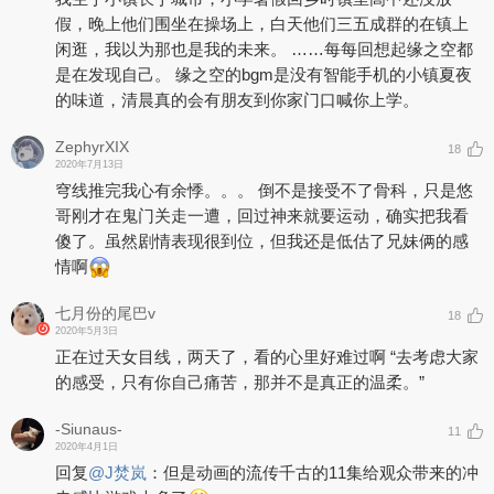
假，晚上他们围坐在操场上，白天他们三五成群的在镇上
闲逛，我以为那也是我的未来。 ……每每回想起缘之空都
是在发现自己。 缘之空的bgm是没有智能手机的小镇夏夜
的味道，清晨真的会有朋友到你家门口喊你上学。
ZephyrXIX
18
2020年7月13日
穹线推完我心有余悸。。。 倒不是接受不了骨科，只是悠
哥刚才在鬼门关走一遭，回过神来就要运动，确实把我看
傻了。虽然剧情表现很到位，但我还是低估了兄妹俩的感
情啊
七月份的尾巴v
18
2020年5月3日
正在过天女目线，两天了，看的心里好难过啊 “去考虑大家
的感受，只有你自己痛苦，那并不是真正的温柔。”
-Siunaus-
11
2020年4月1日
回复
@
J焚岚
：
但是动画的流传千古的11集给观众带来的冲