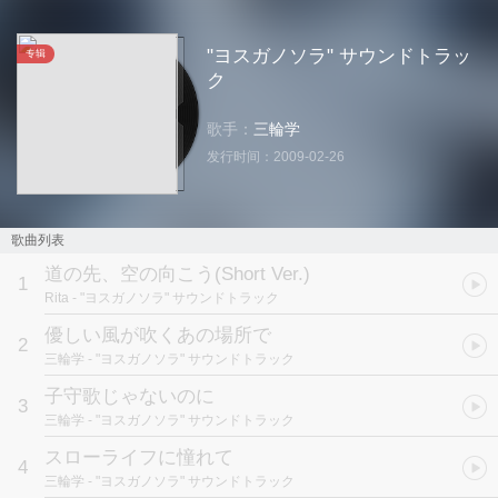
"ヨスガノソラ" サウンドトラッ
专辑
ク
歌手：
三輪学
发行时间：
2009-02-26
歌曲列表
道の先、空の向こう(Short Ver.)
1
Rita
- "ヨスガノソラ" サウンドトラック
優しい風が吹くあの場所で
2
三輪学
- "ヨスガノソラ" サウンドトラック
子守歌じゃないのに
3
三輪学
- "ヨスガノソラ" サウンドトラック
スローライフに憧れて
4
三輪学
- "ヨスガノソラ" サウンドトラック