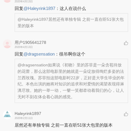
2020年4月13日
回复
@
Haleyrink1897
：
这人在说什么
@Haleyrink1897
居然还有单独专辑 之前一直在听51张大包
里的版本
用户1905641278
2020年4月13日
回复
@
dragsensation
：
很吊啊你这个
@dragsensation
如果说《初吻》里的苏菲是一朵含苞待放
的花蕾，那么这部电影里的她就是一朵绽放得绚烂多姿的法
兰西玫瑰。苏菲拍这部电影时22岁，正好是大学生毕业的年
纪。本色出演的她将对知识的追求和对爱情的渴望表现得淋
漓尽致。她的一举一动，一颦一笑都牵动着我们的心，让人
无时不刻在体会着心跳的感觉。
Haleyrink1897
2020年2月11日
居然还有单独专辑 之前一直在听51张大包里的版本