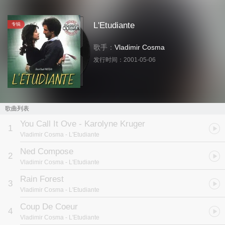
L'Etudiante
专辑
歌手：
Vladimir Cosma
发行时间：
2001-05-06
歌曲列表
You Call It Ove - Karolyne Kruger
1
Vladimir Cosma
- L'Etudiante
Ned Compose
2
Vladimir Cosma
- L'Etudiante
Rain Forest
3
Vladimir Cosma
- L'Etudiante
Coup De Coeur
4
Vladimir Cosma
- L'Etudiante