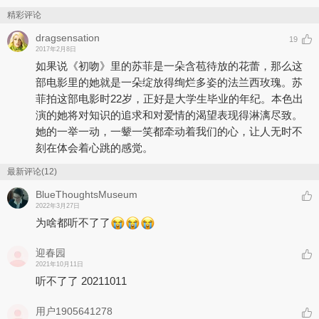
精彩评论
dragsensation
19
2017年2月8日
如果说《初吻》里的苏菲是一朵含苞待放的花蕾，那么这
部电影里的她就是一朵绽放得绚烂多姿的法兰西玫瑰。苏
菲拍这部电影时22岁，正好是大学生毕业的年纪。本色出
演的她将对知识的追求和对爱情的渴望表现得淋漓尽致。
她的一举一动，一颦一笑都牵动着我们的心，让人无时不
刻在体会着心跳的感觉。
最新评论(12)
BlueThoughtsMuseum
2022年3月27日
为啥都听不了了
迎春园
2021年10月11日
听不了了 20211011
用户1905641278