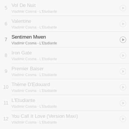
Vol De Nuit
5
Vladimir Cosma
- L'Etudiante
Valentine
6
Vladimir Cosma
- L'Etudiante
Sentimen Mwen
7
Vladimir Cosma
- L'Etudiante
Iron Gate
8
Vladimir Cosma
- L'Etudiante
Premier Baiser
9
Vladimir Cosma
- L'Etudiante
Thème D'Edouard
10
Vladimir Cosma
- L'Etudiante
L'Etudiante
11
Vladimir Cosma
- L'Etudiante
You Call It Love (Version Maxi)
12
Vladimir Cosma
- L'Etudiante