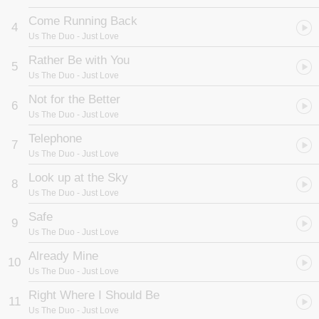
Come Running Back
4
Us The Duo
- Just Love
Rather Be with You
5
Us The Duo
- Just Love
Not for the Better
6
Us The Duo
- Just Love
Telephone
7
Us The Duo
- Just Love
Look up at the Sky
8
Us The Duo
- Just Love
Safe
9
Us The Duo
- Just Love
Already Mine
10
Us The Duo
- Just Love
Right Where I Should Be
11
Us The Duo
- Just Love