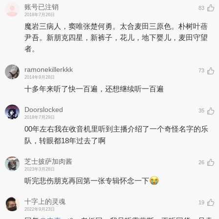
账号已注销
83
2018年7月26日
魔岩三病人，窦唯张楚何勇。太合麦田三原色。朴树叶蓓
尹吾。新朋克四星，新裤子，花儿，地下婴儿，麦田守望
者。
ramonekillerkkk
73
2014年9月28日
十多年来听了快一百遍，还想继续听一百遍
Doorslocked
35
2018年7月29日
00年左右我在收音机里听到主播介绍了一个奇怪名字的乐
队，转眼都18年过去了啊
芝士披萨加肉酱
26
2023年3月28日
听完悲伤朋克再回第一张专辑怀念一下
十字上的灵魂
19
2022年9月23日