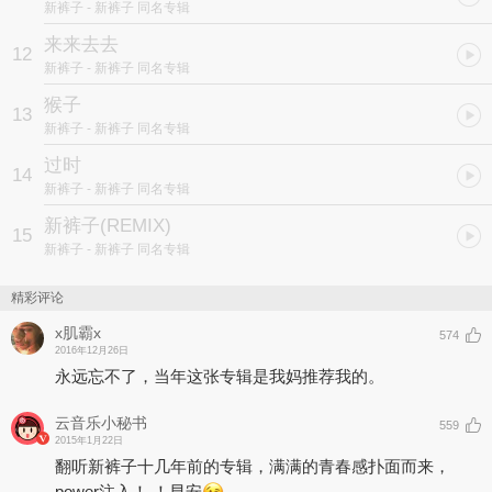
新裤子
- 新裤子 同名专辑
来来去去
12
新裤子
- 新裤子 同名专辑
猴子
13
新裤子
- 新裤子 同名专辑
过时
14
新裤子
- 新裤子 同名专辑
新裤子(REMIX)
15
新裤子
- 新裤子 同名专辑
精彩评论
x肌霸x
574
2016年12月26日
永远忘不了，当年这张专辑是我妈推荐我的。
云音乐小秘书
559
2015年1月22日
翻听新裤子十几年前的专辑，满满的青春感扑面而来，
power注入！ ！早安