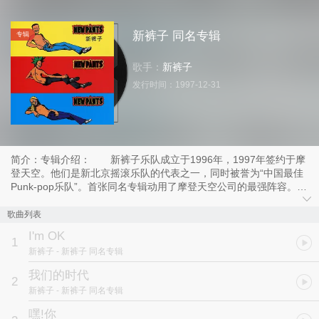
新裤子 同名专辑
专辑
歌手：
新裤子
发行时间：
1997-12-31
简介：专辑介绍： 新裤子乐队成立于1996年，1997年签约于摩
登天空。他们是新北京摇滚乐队的代表之一，同时被誉为“中国最佳
Punk-pop乐队”。首张同名专辑动用了摩登天空公司的最强阵容。其
中所涵的人文精神与入世哲学无疑将对新生代青年的世界观产生深远
的影响。
歌曲列表
I'm OK
1
新裤子
- 新裤子 同名专辑
我们的时代
2
新裤子
- 新裤子 同名专辑
嘿!你