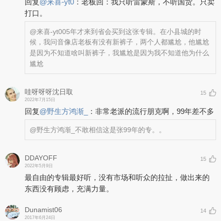
回复
@
来喜-yt0
：
老板回：我只听雷蒙斯，不听国货。只卖
打口。
@来喜-yt0
05年才来到省会买到这张专辑。在小县城的时
候，我问音像店老板有没有新裤子，两个人都尴尬，他尴尬
是因为不知道啥叫新裤子，我尴尬是因为我不知道他为什么
尴尬
哇呀呀呀沈日取
15
2022年7月15日
回复
@
野生方鸿渐_
：
非常老派的流行朋克啊，99年差不多
@野生方鸿渐_
不敢相信这是张99年的专。。
DDAYOFF
15
2022年5月9日
最自由的专辑最好听，没有市场和听众的拉扯，做出来的
东西没有顾虑，充满力量。
Dunamist06
14
2017年6月24日