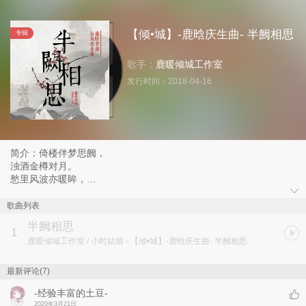
【倾•城】-鹿晗庆生曲- 半阙相思
专辑
歌手：
鹿暖倾城工作室
发行时间：
2018-04-16
简介：倚楼伴梦思阙，
浊酒金樽对月。
愁里风波亦暖眸，
问谁复笔诉离愁。
墨上如玉俏公子
歌曲列表
佳人如影随留守
半阙相思
情深怎自处
1
鹿暖倾城工作室 / 小时姑娘
- 【倾•城】-鹿晗庆生曲- 半阙相思
愿携君白头
--------------鹿晗28岁献礼
最新评论(7)
-经验丰富的土豆-
2020年3月21日