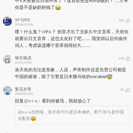
中V天依要出日语声库了？这首歌还是40mp做的？ …大爷
你是不是缺奶粉钱了
XF与RS
183
2018年4月29日
噗！什么鬼？⊙∀⊙？ 初音才出了没多久中文音库，天依你
就要出日文音库，这也太友好了吧…… 我觉得以后作曲作
词人，考虑该选哪个音库就得好久……
喰宫枫凛
139
2018年5月9日
洛天依的无论是形象，人设，声库制作还是负责公司都是
中国的谢谢，除了引擎是日本雅马哈的vocaloid
繁花岁寒
87
2018年6月16日
回复
@
o-r-a
：
看到你被骂，我就放心了
@o-r-a
当然咯，洛天依70％是日本做的，剩下30％是中国
去配音