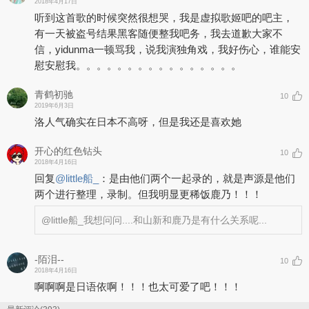
2018年4月17日
听到这首歌的时候突然很想哭，我是虚拟歌姬吧的吧主，
有一天被盗号结果黑客随便整我吧务，我去道歉大家不
信，yidunma一顿骂我，说我演独角戏，我好伤心，谁能安
慰安慰我。。。。。。。。。。。。。。。。
青鹤初驰
10
2019年6月3日
洛人气确实在日本不高呀，但是我还是喜欢她
开心的红色钻头
10
2018年4月16日
回复
@
little船_
：
是由他们两个一起录的，就是声源是他们
两个进行整理，录制。但我明显更稀饭鹿乃！！！
@little船_
我想问问....和山新和鹿乃是有什么关系呢...
-陌泪--
10
2018年4月16日
啊啊啊是日语依啊！！！也太可爱了吧！！！