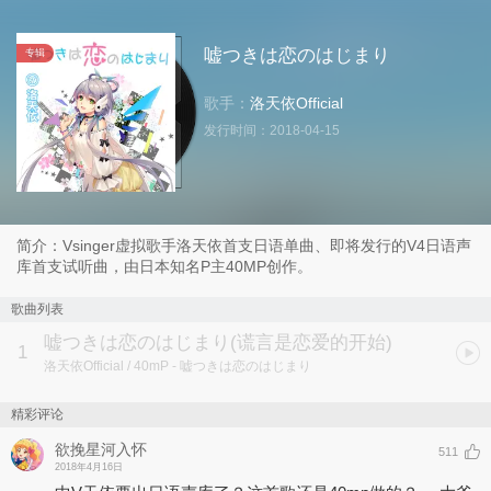
嘘つきは恋のはじまり
专辑
歌手：
洛天依Official
发行时间：
2018-04-15
简介：Vsinger虚拟歌手洛天依首支日语单曲、即将发行的V4日语声
库首支试听曲，由日本知名P主40MP创作。
歌曲列表
嘘つきは恋のはじまり
(谎言是恋爱的开始)
1
洛天依Official / 40mP
- 嘘つきは恋のはじまり
精彩评论
欲挽星河入怀
511
2018年4月16日