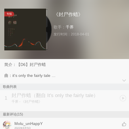
《封尸作蜡》
专辑
歌手：
千界
发行时间：
2018-04-01
简介：【D6】封尸作蜡
曲：it's only the fairly tale
词：和泉
歌曲列表
唱：千界
封尸作蜡（翻自 It's only the fairly tale）
混音：盛宴
1
千界
- 《封尸作蜡》
美工：劫后余生
最新评论(15)
Molu_unHappY
2022年6月5日