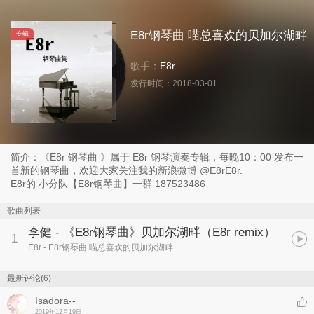
E8r钢琴曲 喵总喜欢的贝加尔湖畔
专辑
歌手：
E8r
发行时间：
2018-03-01
简介：《E8r 钢琴曲 》属于 E8r 钢琴演奏专辑，每晚10：00 发布一
首新的钢琴曲，欢迎大家关注我的新浪微博 @E8rE8r.
E8r的 小分队【E8r钢琴曲】一群 187523486
歌曲列表
李健 - 《E8r钢琴曲》贝加尔湖畔（E8r remix）
1
E8r
- E8r钢琴曲 喵总喜欢的贝加尔湖畔
最新评论(6)
Isadora--
2019年12月19日