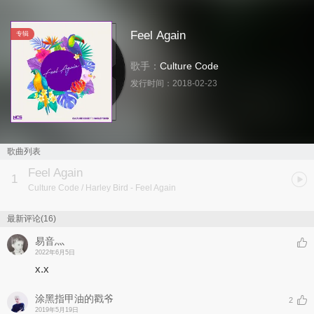
Feel Again
专辑
歌手：
Culture Code
发行时间：
2018-02-23
歌曲列表
Feel Again
1
Culture Code / Harley Bird
- Feel Again
最新评论(16)
易音灬
2022年6月5日
x.x
涂黑指甲油的戳爷
2
2019年5月19日