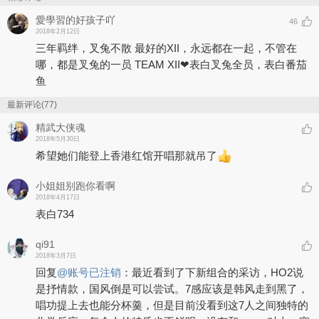
愛學習的好孩子吖
46
2018年2月12日
三年羁绊，叉兔不散 最好的XII，永远都在一起，不管在
哪，都是叉兔的一员 TEAM XII❤表白叉兔全员，表白番茄
鱼
最新评论(77)
精武大侠魂
2018年5月30日
希望她们能登上香港红馆开唱那就吊了
小姐姐别跑你看啊
2018年4月17日
表白734
qi91
2018年3月7日
回复
@
账号已注销
：
最近看到了下新组合的采访，HO2说
是抒情款，国风倒是可以尝试。7感应该是韩风走到黑了，
唱功提上去也能分杯羹，但是目前没看到这7人之间独特的