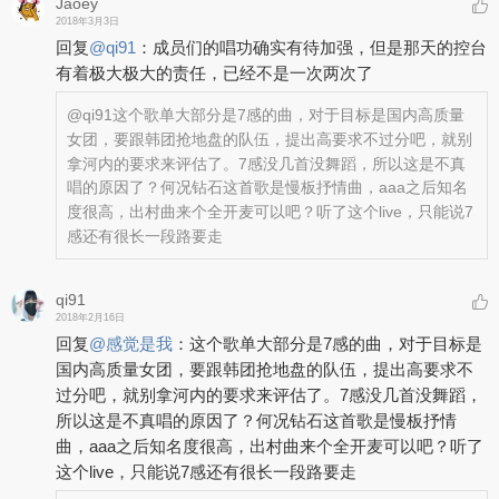
Jaoey
2018年3月3日
回复
@
qi91
：
成员们的唱功确实有待加强，但是那天的控台
有着极大极大的责任，已经不是一次两次了
@qi91
这个歌单大部分是7感的曲，对于目标是国内高质量
女团，要跟韩团抢地盘的队伍，提出高要求不过分吧，就别
拿河内的要求来评估了。7感没几首没舞蹈，所以这是不真
唱的原因了？何况钻石这首歌是慢板抒情曲，aaa之后知名
度很高，出村曲来个全开麦可以吧？听了这个live，只能说7
感还有很长一段路要走
qi91
2018年2月16日
回复
@
感觉是我
：
这个歌单大部分是7感的曲，对于目标是
国内高质量女团，要跟韩团抢地盘的队伍，提出高要求不
过分吧，就别拿河内的要求来评估了。7感没几首没舞蹈，
所以这是不真唱的原因了？何况钻石这首歌是慢板抒情
曲，aaa之后知名度很高，出村曲来个全开麦可以吧？听了
这个live，只能说7感还有很长一段路要走