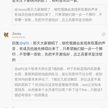
是关注下塞纳河的歌了，有时会耳目一新。
@Jaoey
那天大家都唱了，细究视频会发现有双重的声音，
有成员也做先锋唱出来了，只希望她们能一步一个脚印，不
管哪一首歌，先把半开麦练好，总之高要求是没错的
Jaoey
2018年3月3日
回复
@
qi91
：
那天大家都唱了，细究视频会发现有双重的声
音，有成员也做先锋唱出来了，只希望她们能一步一个脚
印，不管哪一首歌，先把半开麦练好，总之高要求是没错
的
@qi91
这个歌单大部分是7感的曲，对于目标是国内高质量
女团，要跟韩团抢地盘的队伍，提出高要求不过分吧，就别
拿河内的要求来评估了。7感没几首没舞蹈，所以这是不真
唱的原因了？何况钻石这首歌是慢板抒情曲，aaa之后知名
度很高，出村曲来个全开麦可以吧？听了这个live，只能说7
感还有很长一段路要走