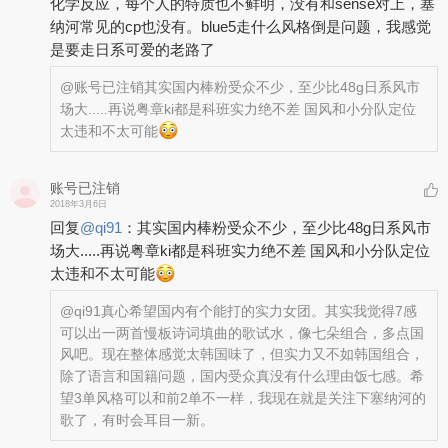
化学反应，每个人的特质也不鲜明，没有和sense对上，塞
纳河常见的cp也没有。blue5走什么风格倒是问题，我感觉
是要走日系可爱的老路了
@账号已注销
其实国内棒粉受众不少，至少比48g日系风市
场大.....再说粤章ki都是科班实力绝不差 国风和小分队定位
太违和不太可能
账号已注销
2018年3月6日
回复
@
qi91
：
其实国内棒粉受众不少，至少比48g日系风市
场大.....再说粤章ki都是科班实力绝不差 国风和小分队定位
太违和不太可能
@qi91
真心希望国内有个能打的实力女团。其实我觉得7感
可以出一两首慢板诗词填曲的歌试水，像七朵组合，多点国
风吧。现在整体感觉太韩国味了，但实力又不如韩国组合，
除了语言和国籍问题，国内受众真没有什么理由饭七感。希
望3单风格可以和前2单不一样，我现在就是关注下塞纳河的
歌了，有时会耳目一新。