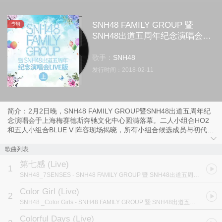
SNH48 FAMILY GROUP 暨
专辑
SNH48出道五周年纪念演唱会
(上)
歌手：
SNH48
发行时间：
2018-02-11
简介：2月2日晚，SNH48 FAMILY GROUP暨SNH48出道五周年纪
念演唱会于上海梅赛德斯奔驰文化中心圆满落幕。二人小组合HO2
和五人小组合BLUE V 阵容现场揭晓，所有小组合候选成员与初代小
组合7SENSES 和Color Girls、重庆姐妹团CKG48、时尚矩阵Focus-
16的成员联袂献上专属表演。SNH48出道五周年纪念歌曲《我的世
歌曲列表
界还有你》现场首发，由SNH48五支队伍的所有在籍成员与分团成员
第七感 (Live)
代表感动演绎，为SNH48出道五周年系列庆祝活动画上温馨句号。
1
SNH48_7SENSES
- SNH48 FAMILY GROUP 暨 SNH48出道五周年纪念演唱会 (上)
Color Girl (Live)
2
SNH48 _Color Girls
- SNH48 FAMILY GROUP 暨 SNH48出道五周年纪念演唱会 (上)
Colorful Days (Live)