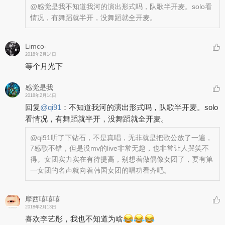
@感觉是我
不知道我河的演出形式吗，队歌半开麦。solo看
情况，有舞蹈就半开，没舞蹈就全开麦。
Limco-
2018年2月14日
等个月光下
感觉是我
2018年2月14日
回复
@
qi91
：
不知道我河的演出形式吗，队歌半开麦。solo
看情况，有舞蹈就半开，没舞蹈就全开麦。
@qi91
听了下钻石，不是真唱，无非就是把歌公放了一遍，
7感歌不错，但是没mv的live非常无趣，也非常让人哭笑不
得。女团实力实在有待提高，别想着做偶像女团了，要有第
一女团的名声就向着韩国女团的唱功看齐吧。
摩西嘻嘻嘻
2018年2月13日
喜欢李艺彤，我也不知道为啥