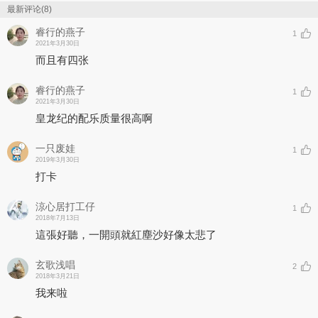
最新评论(8)
睿行的燕子
1
2021年3月30日
而且有四张
睿行的燕子
1
2021年3月30日
皇龙纪的配乐质量很高啊
一只废娃
1
2019年3月30日
打卡
涼心居打工仔
1
2018年7月13日
這張好聽，一開頭就紅塵沙好像太悲了
玄歌浅唱
2
2018年3月21日
我来啦