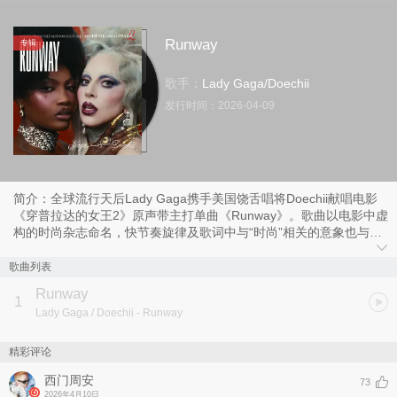
Runway
专辑
歌手：
Lady Gaga
/
Doechii
发行时间：
2026-04-09
简介：全球流行天后Lady Gaga携手美国饶舌唱将Doechii献唱电影
《穿普拉达的女王2》原声带主打单曲《Runway》。歌曲以电影中虚
构的时尚杂志命名，快节奏旋律及歌词中与“时尚”相关的意象也与电
影主题完美呼应。
歌曲列表
Runway
1
Lady Gaga / Doechii
- Runway
精彩评论
西门周安
73
2026年4月10日