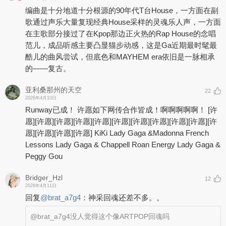
编曲是十分地道十分根源的90年代T台House，一方面在副
歌通过声乐大量复现经典House采样的灵魂乐人声，一方面
在主歌部分接过了在Kpop那边正火热的Rap House的念唱
范儿，成品听感主要凸显猫步动感，这是Ga近期最时髦最
酷儿的曲风尝试，但底色和MAYHEM era依旧是一脉相承
的——复古。
亚利桑那州的天空
22
2026年4月10日
Runway已成！ 许愿如下网传合作皆成！啊啊啊啊啊！
[许
愿]
[许愿]
[许愿]
[许愿]
[许愿]
[许愿]
[许愿]
[许愿]
[许愿]
[许愿]
[许
愿]
[许愿]
[许愿]
[许愿]
KiKi Lady Gaga &Madonna French
Lessons Lady Gaga & Chappell Roan Energy Lady Gaga &
Peggy Gou
Bridger_Hzl
12
2026年4月11日
回复
@
brat_a7g4
：
神采回魂还差不多。。
@brat_a7g4
没人觉得这个像ARTPOP回魂吗