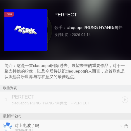
PERFECT
专辑
歌手：
claquepot
/
RUNG HYANG
/
向井太一
发行时间：
2026-04-14
简介：这是一首claquepot回顾过去、展望未来的重要作品，对于一
路支持他的粉丝，以及今后将认识claquepot的人而言，这首歌也是
认识他音乐世界与存在意义的最佳起点。
歌曲列表
PERFECT
1
claquepot / RUNG HYANG / 向井太一
- PERFECT
最新评论(2)
对上电波了吗
2
2026年4月15日