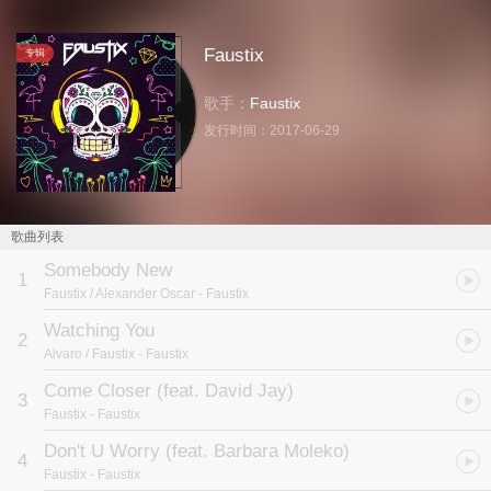
Faustix
专辑
歌手：
Faustix
发行时间：
2017-06-29
歌曲列表
Somebody New
1
Faustix / Alexander Oscar
- Faustix
Watching You
2
Alvaro / Faustix
- Faustix
Come Closer (feat. David Jay)
3
Faustix
- Faustix
Don't U Worry (feat. Barbara Moleko)
4
Faustix
- Faustix