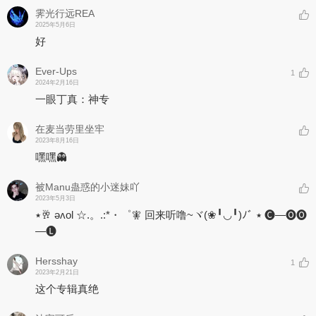
霁光行远REA
2025年5月6日
好
Ever-Ups
1
2024年2月16日
一眼丁真：神专
在麦当劳里坐牢
2023年8月16日
嘿嘿👻
被Manu蛊惑的小迷妹吖
2023年5月3日
٭🥂 ǝʌol ☆.。.:*・゜🧚‍ 回来听噜~ヾ(❀╹◡╹)ﾉﾞ ٭ 🅒—🅞🅞
—🅛
Hersshay
1
2023年2月21日
这个专辑真绝