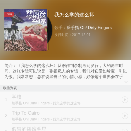
我怎么学的这么坏
专辑
歌手：
脏手指 Oh! Dirty Fingers
发行时间：
2017-12-01
简介：《我怎么学的这么坏》从创作到录制再到发行，大约两年时
间。这张专辑可以说是一张很私人的专辑，我们对它爱如珍宝，引以
为傲。我常常想，总在说些自己的小情小感，好像这个世界会在乎似
的，但转念又想，难道这个世界不应该在乎吗？
歌曲列表
我自认为，《我怎么学的这么坏》是一张对音乐，对艺术缺乏耐心的
学校
专辑。我对此十分庆幸，就像《学校》这首歌里写的“把我的作文擦
1
脏手指 Oh! Dirty Fingers
- 我怎么学的这么坏
掉擦掉，把我的青春写进课本”，我深知脏手指乐队，和我们所喜爱
的其他摇滚乐队一样，其意义不在于音乐，艺术，摇滚乐应该高于这
Trip To Cairo
2
些。我庆幸的是这张专辑没有陷入完美主义的泥藻，它是纯粹的天分
脏手指 Oh! Dirty Fingers
- 我怎么学的这么坏
的体现。
——吞云吐雾聚乐部
假冒的摇滚明星