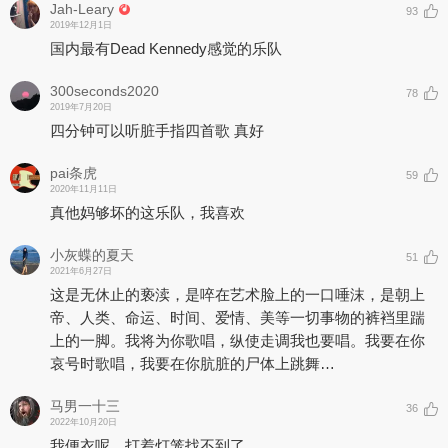
Jah-Leary
93
2019年12月1日
国内最有Dead Kennedy感觉的乐队
300seconds2020
78
2019年7月20日
四分钟可以听脏手指四首歌 真好
pai条虎
59
2020年11月11日
真他妈够坏的这乐队，我喜欢
小灰蝶的夏天
51
2021年6月27日
这是无休止的亵渎，是啐在艺术脸上的一口唾沫，是朝上
帝、人类、命运、时间、爱情、美等一切事物的裤裆里踹
上的一脚。我将为你歌唱，纵使走调我也要唱。我要在你
哀号时歌唱，我要在你肮脏的尸体上跳舞…
马男一十三
36
2022年10月20日
我便衣呢，打着灯笼找不到了