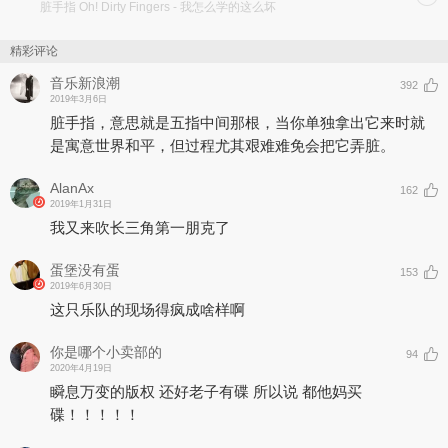
脏手指 Oh! Dirty Fingers
- 我怎么学的这么坏
精彩评论
音乐新浪潮
392
2019年3月6日
脏手指，意思就是五指中间那根，当你单独拿出它来时就
是寓意世界和平，但过程尤其艰难难免会把它弄脏。
AlanAx
162
2019年1月31日
我又来吹长三角第一朋克了
蛋堡没有蛋
153
2019年6月30日
这只乐队的现场得疯成啥样啊
你是哪个小卖部的
94
2020年4月19日
瞬息万变的版权 还好老子有碟 所以说 都他妈买
碟！！！！！