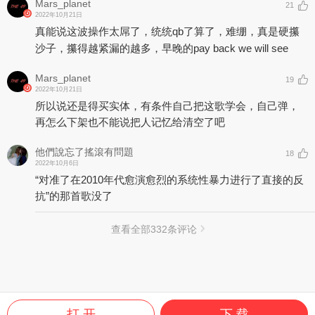
Mars_planet
21
2022年10月21日
真能说这波操作太屌了，统统qb了算了，难绷，真是硬攥
沙子，攥得越紧漏的越多，早晚的pay back we will see
Mars_planet
19
2022年10月21日
所以说还是得买实体，有条件自己把这歌学会，自己弹，
再怎么下架也不能说把人记忆给清空了吧
他們說忘了搖滾有問題
18
2022年10月6日
“对准了在2010年代愈演愈烈的系统性暴力进行了直接的反
抗”的那首歌没了
查看全部
332
条评论
打 开
下 载