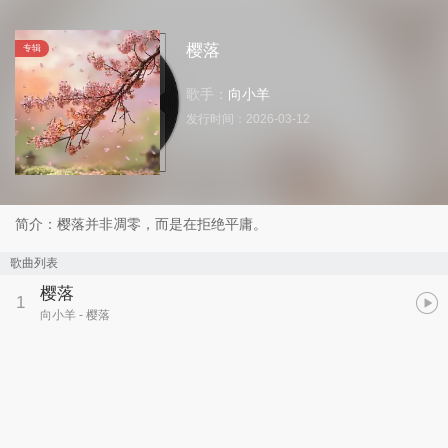
樱落
专辑
歌手：
向小羊
发行时间：
2026-03-12
简介：樱落并非凋零，而是在拒绝平庸。
歌曲列表
樱落
1
向小羊
- 樱落