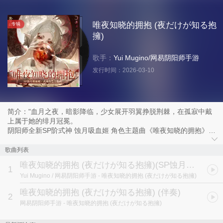
唯夜知晓的拥抱 (夜だけが知る抱
专辑
擁)
歌手：
Yui Mugino
/
网易阴阳师手游
发行时间：
2026-03-10
简介："血月之夜，暗影降临，少女展开羽翼挣脱荆棘，在孤寂中戴
上属于她的绯月冠冕。
阴阳师全新SP阶式神 蚀月吸血姬 角色主题曲《唯夜知晓的拥抱》正
式上线。
越是靠近温暖，越害怕被摧毁。拥抱亦能成为救赎，而她也愿为无法
歌曲列表
碰触的光，长守黑夜。"
唯夜知晓的拥抱 (夜だけが知る抱擁)
(SP蚀月吸血姬 · 式神角色主题曲)
1
Yui Mugino / 网易阴阳师手游
- 唯夜知晓的拥抱 (夜だけが知る抱擁)
唯夜知晓的拥抱 (夜だけが知る抱擁) (伴奏)
2
网易阴阳师手游
- 唯夜知晓的拥抱 (夜だけが知る抱擁)