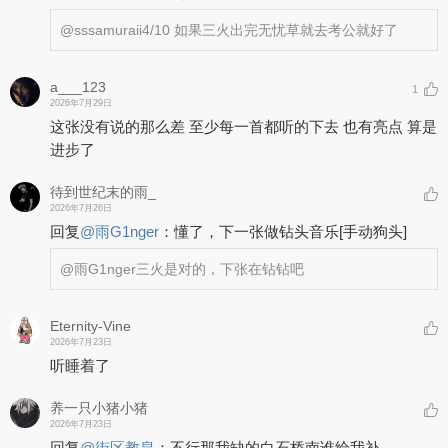
@sssamuraii
4/10 如果三火出完无忧草就去考公就好了
a___123
1
2026年7月29日
这张没有说的那么差 至少每一首都听的下去 也有亮点 算是
进步了
待到世纪末的雨_
2026年7月26日
回复
@
雨G1nger
：
懂了，下一张做钻头音乐
[手动狗头]
@雨G1nger
三火是对的，下张在钻钻吧
Eternity-Vine
2026年7月23日
听睡着了
养一只小猪小猪
2026年7月23日
回复
@
街区教皇
：
不行那我缺的白石桥南谁给我补