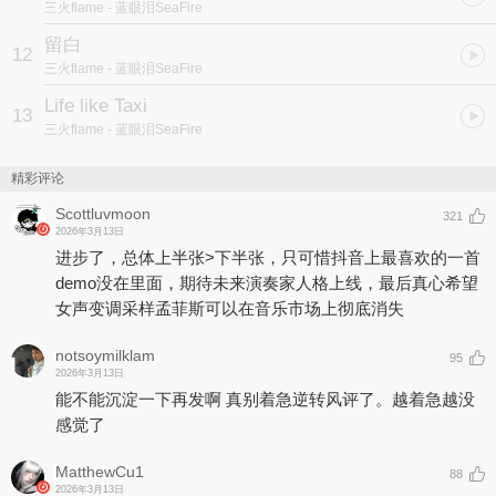
三火flame
- 蓝眼泪SeaFire
留白
12
三火flame
- 蓝眼泪SeaFire
Life like Taxi
13
三火flame
- 蓝眼泪SeaFire
精彩评论
Scottluvmoon
321
2026年3月13日
进步了，总体上半张>下半张，只可惜抖音上最喜欢的一首
demo没在里面，期待未来演奏家人格上线，最后真心希望
女声变调采样孟菲斯可以在音乐市场上彻底消失
notsoymilklam
95
2026年3月13日
能不能沉淀一下再发啊 真别着急逆转风评了。越着急越没
感觉了
MatthewCu1
88
2026年3月13日