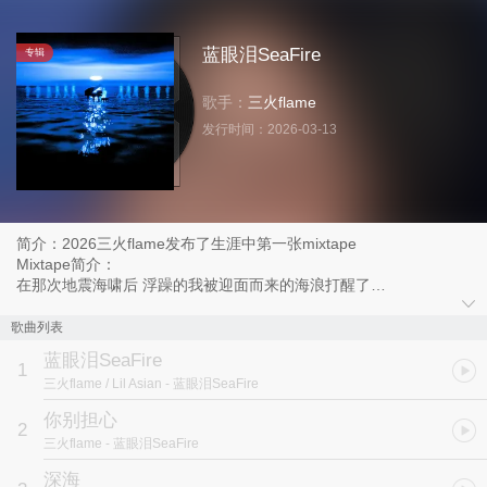
蓝眼泪SeaFire
专辑
歌手：
三火flame
发行时间：
2026-03-13
简介：2026三火flame发布了生涯中第一张mixtape
Mixtape简介：
在那次地震海啸后 浮躁的我被迎面而来的海浪打醒了
我试图将我的初心再次燃烧
甚至燃烧在他们不敢想的范围内
歌曲列表
我一人背对着岸边旁观的人们向着风暴区前进
蓝眼泪SeaFire
他们对着我孤独的背影提早悼念
1
三火flame / Lil Asian
- 蓝眼泪SeaFire
但我在雷电和风雨中找到了那份初心
突破进那片最深的海
你别担心
2
在那里找到了平静
三火flame
- 蓝眼泪SeaFire
回归到了音乐
看 海面上漂浮起火焰
深海