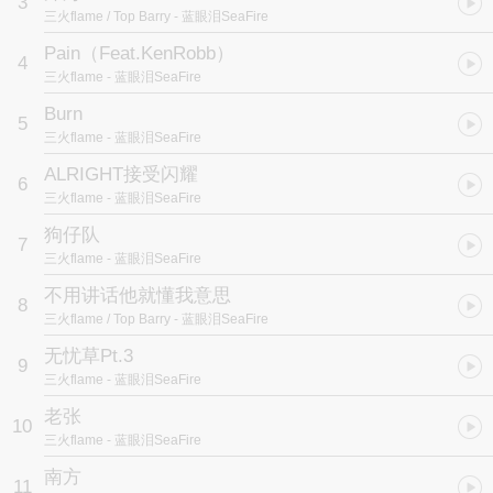
3
他们管它叫蓝眼泪
三火flame / Top Barry
- 蓝眼泪SeaFire
感谢各位在听我用尽情绪去做的音乐
如果那份情绪也相近你的生活
Pain（Feat.KenRobb）
4
那刻你的泪也是蓝眼泪
三火flame
- 蓝眼泪SeaFire
Sea Fire （海火）Mixtape check this out
感谢所有助阵此tape的艺术家
Burn
5
Top barry
三火flame
- 蓝眼泪SeaFire
Lil Asian
Kenrobb
ALRIGHT接受闪耀
6
编曲制作：Ziple Vainlyboyaslayer MuchZhang Pablo 吕厚德Mark
三火flame
- 蓝眼泪SeaFire
Sako8
狗仔队
封面：Jackboi
7
混音母带：Sako8 李泽泰@G-Ray
三火flame
- 蓝眼泪SeaFire
不用讲话他就懂我意思
8
三火flame / Top Barry
- 蓝眼泪SeaFire
无忧草Pt.3
9
三火flame
- 蓝眼泪SeaFire
老张
10
三火flame
- 蓝眼泪SeaFire
南方
11