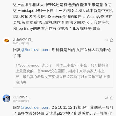
这张蓝眼泪相比天神来说还是有进步的 能看出来是想通过
这张mixtape证明一下自己 三火的嗓音和天赋本就是中文说
唱比较顶级的 蓝眼泪SeaFire是我的最佳 Lil Asian合作很有
灵气 长前奏看得出重视制作 但唱法太同质化 听容易疲劳
和Top Barry的两首合作有点拉垮了 tb发挥很平 敷衍
北岛家的猫_
47
2026年3月13日
回复
@
Scottluvmoon
：
斯科特是对的 女声采样孟菲斯听倦
了都
@Scottluvmoon
进步了，总体上半张>下半张，只可惜抖音
上最喜欢的一首demo没在里面，期待未来演奏家人格上
线，最后真心希望女声变调采样孟菲斯可以在音乐市场上彻
底消失
x142857_
27
2026年3月13日
回复
@
Scottluvmoon
：
2 5 10 11 12 13都还行 其他就一般般
了 tb根本没好好做 无忧草pt2太神了所以感觉pt 3一般般 伴