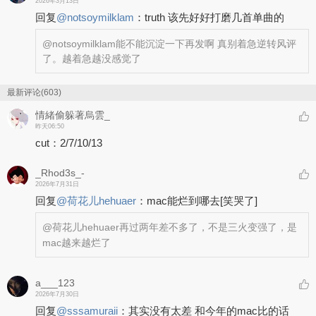
2026年3月13日
回复
@
notsoymilklam
：
truth 该先好好打磨几首单曲的
@notsoymilklam
能不能沉淀一下再发啊 真别着急逆转风评
了。越着急越没感觉了
最新评论(603)
情緒偷躲著烏雲_
昨天06:50
cut：2/7/10/13
_Rhod3s_-
2026年7月31日
回复
@
荷花儿hehuaer
：
mac能烂到哪去
[笑哭了]
@荷花儿hehuaer
再过两年差不多了，不是三火变强了，是
mac越来越烂了
a___123
2026年7月30日
回复
@
sssamuraii
：
其实没有太差 和今年的mac比的话