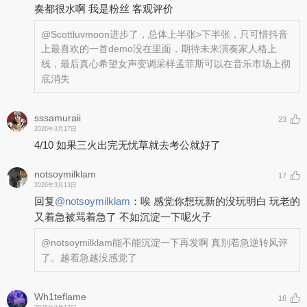
奏都很水啊 我是粉丝 客观评价
@Scottluvmoon
进步了，总体上半张>下半张，只可惜抖音
上最喜欢的一首demo没在里面，期待未来演奏家人格上
线，最后真心希望女声变调采样孟菲斯可以在音乐市场上彻
底消失
sssamuraii
23
2026年3月17日
4/10 如果三火出完无忧草就去考公就好了
notsoymilklam
17
2026年3月13日
回复
@
notsoymilklam
：
唉 感觉你想玩新的没玩明白 玩老的
又着急被骂着急了 不如沉淀一下呢火子
@notsoymilklam
能不能沉淀一下再发啊 真别着急逆转风评
了。越着急越没感觉了
Wh1teflame
16