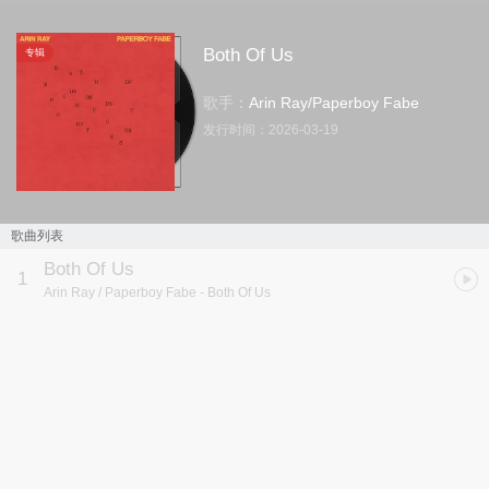
Both Of Us
专辑
歌手：
Arin Ray
/
Paperboy Fabe
发行时间：
2026-03-19
歌曲列表
Both Of Us
1
Arin Ray / Paperboy Fabe
- Both Of Us