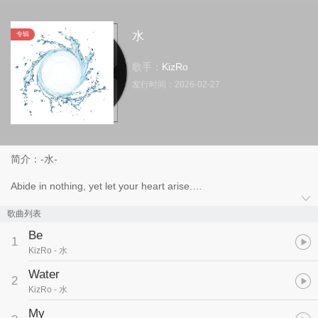
水
专辑
歌手：
KizRo
发行时间：
2026-02-27
简介：-水-
Abide in nothing, yet let your heart arise.
现代武术家李小龙先生将这古老的禅宗与道家哲学智慧用“Be water
歌曲列表
my friend”融入武斗与人生中，以柔克刚、以静制动
Be
1
KizRo
- 水
老子曾言：“上善若水，水利万物而不争”
Water
2
水虽往低处流但仍流经江河终汇入大海，
KizRo
- 水
这不强行对抗，而顺势而为在一切流动的事与物中找到最佳平衡的方
My