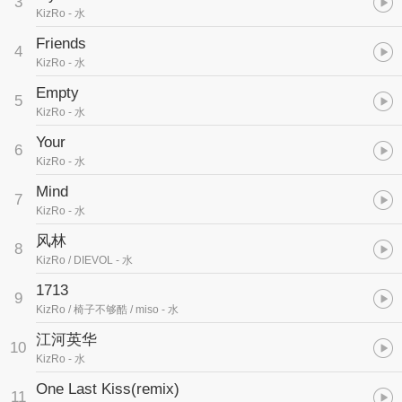
3
法，让我的生活状态，乃至音乐创作上都带来了直面内心挣扎的最佳
KizRo
- 水
方法，所以
Friends
4
“Now water can flow”
KizRo
- 水
整张专辑的动机都来源于我的11篇日记，记录了从去年10月到现在
Empty
5
的思绪变化，现在我需要让一切继续不言而喻起来……
KizRo
- 水
接下来我无论带来和带走什么，始终感谢你们。
Your
6
KizRo
- 水
Mind
2025.10.25星期六 晴
7
一旦水面平静，就如同秋日的湖面收敛了涟漪，飞鸟与流云的倒影才
KizRo
- 水
映照出本真的天空。
风林
8
KizRo / DIEVOL
- 水
1713
9
KizRo / 椅子不够酷 / miso
- 水
江河英华
10
KizRo
- 水
One Last Kiss(remix)
11