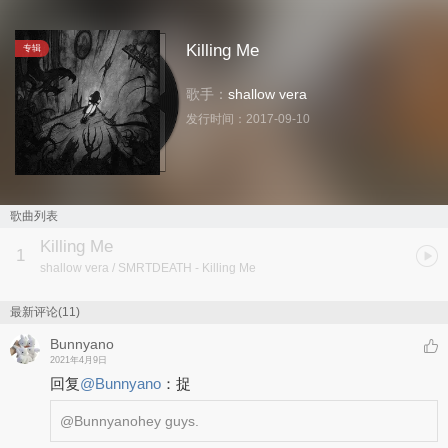
Killing Me
专辑
歌手：
shallow vera
发行时间：
2017-09-10
歌曲列表
Killing Me
1
shallow vera / SMRTDEATH
- Killing Me
最新评论(11)
Bunnyano
2021年4月9日
回复
@
Bunnyano
：
捉
@Bunnyano
hey guys.