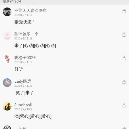
最新评论(6)
不能天天这么懈怠
2026年2月11日
接受快递！
陈沛翰乐一个
2026年2月11日
来了
[心动]
[心动]
[心动]
晓橙子0326
2026年2月11日
好听
Laity路远
2026年2月11日
[笑了]
来了
Junebasil
2026年2月10日
滴
[紫心]
[蓝心]
[黄心]
灬蓝色