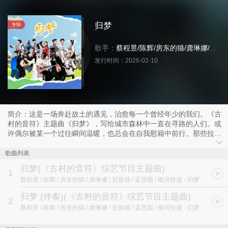
归梦
专辑
歌手：
蔡程昱
/
陈辉
/
房东的猫
/
龚琳娜
/
贺俊
发行时间：
2026-02-10
简介：这是一场奔赴故土的遇见，治愈每一个曾经年少的我们。《古
村的音符》主题曲《归梦》，写给城市森林中一直在寻路的人们。或
许偶尔被某一个过往瞬间温暖，也总会在自我慰籍中前行。那些拉扯
着敏感神经，关于乡愁的记忆，就在这歌里，启程了一段心灵归乡之
旅。愿每一个听歌的人，都能在这声声诉说中，入梦一段关于旧被窝
歌曲列表
的香甜时刻，找到一段和自己有关的归去来兮。
归梦
(《古村的音符》综艺节目主题曲)
1
蔡程昱 / 陈辉 / 房东的猫 / 龚琳娜 / 贺俊雄 / 孟慧圆 / 银河快递
- 归梦
归梦 (伴奏)
(《古村的音符》综艺节目主题曲)
2
蔡程昱 / 陈辉 / 房东的猫 / 龚琳娜 / 贺俊雄 / 孟慧圆 / 银河快递
- 归梦